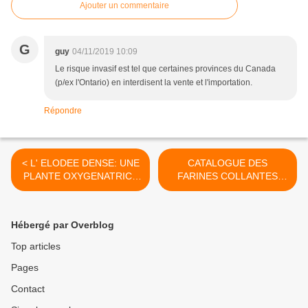
Ajouter un commentaire
G
guy
04/11/2019 10:09
Le risque invasif est tel que certaines provinces du Canada
(p/ex l'Ontario) en interdisent la vente et l'importation.
Répondre
< L' ELODEE DENSE: UNE
CATALOGUE DES
PLANTE OXYGENATRICE
FARINES COLLANTES
MIRACLE EN CETTE
EDITE PAR DANIEL
PERIODE.
LAURENT >
Hébergé par Overblog
Top articles
Pages
Contact