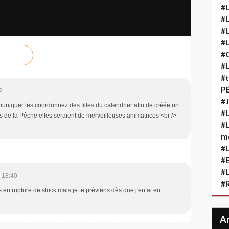
#L
#L
#L
#L
#
#L
#t
P
2
#J
niquer les coordonnez des filles du calendrier afin de créée un
#L
s de la Pêche elles seraient de merveilleuses animatrices <br />
#L
m
#L
#
#L
 18:40
#
s en rupture de stock mais je te préviens dès que j'en ai en