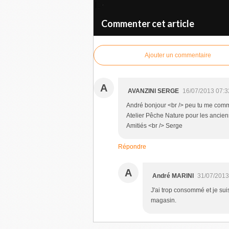
Commenter cet article
Ajouter un commentaire
A
AVANZINI SERGE
16/07/2013 07:3
André bonjour <br /> peu tu me commu
Atelier Pêche Nature pour les ancien
Amitiés <br /> Serge
Répondre
A
André MARINI
31/07/2013
J'ai trop consommé et je sui
magasin.