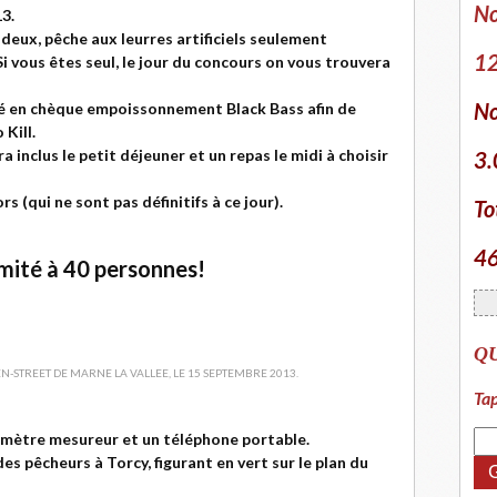
No
3.
deux, pêche aux leurres artificiels seulement
12
Si vous êtes seul, le jour du concours on vous trouvera
No
rsé en chèque empoissonnement Black Bass afin de
Kill.
a inclus le petit déjeuner et un repas le midi à choisir
3.
s (qui ne sont pas définitifs à ce jour).
To
46
imité à 40 personnes!
Q
Tap
n mètre mesureur et un téléphone portable.
es pêcheurs à Torcy, figurant en vert sur le plan du