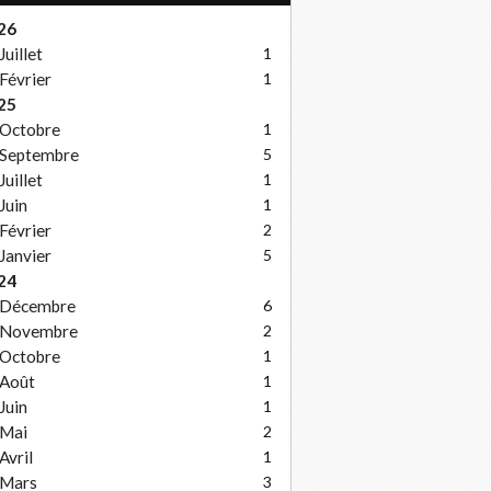
26
Juillet
1
Février
1
25
Octobre
1
Septembre
5
Juillet
1
Juin
1
Février
2
Janvier
5
24
Décembre
6
Novembre
2
Octobre
1
Août
1
Juin
1
Mai
2
Avril
1
Mars
3