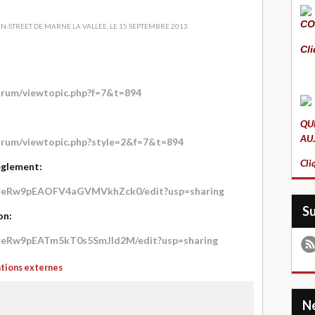
CO
Cli
Forum/viewtopic.php?f=7&t=894
QU
AU
Forum/viewtopic.php?style=2&f=7&t=894
Cli
èglement:
23wreRw9pEAOFV4aGVMVkhZck0/edit?usp=sharing
S
on:
3wreRw9pEATm5kT0s5SmJld2M/edit?usp=sharing
ations externes