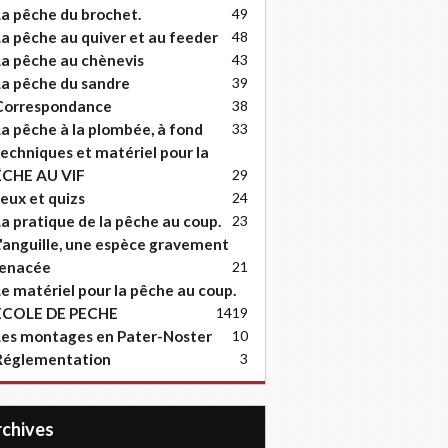
a pêche du brochet.
49
a pêche au quiver et au feeder
48
a pêche au chènevis
43
a pêche du sandre
39
Correspondance
38
a pêche à la plombée, à fond
33
echniques et matériel pour la
ËCHE AU VIF
29
eux et quizs
24
a pratique de la pêche au coup.
23
'anguille, une espèce gravement
enacée
21
e matériel pour la pêche au coup.
ECOLE DE PECHE
14
19
es montages en Pater-Noster
10
Réglementation
3
Archives