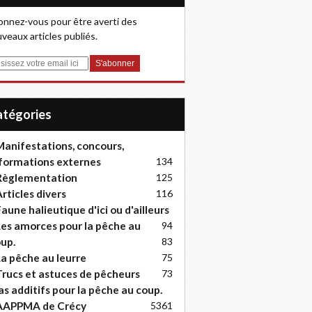
nnez-vous pour être averti des
veaux articles publiés.
Catégories
anifestations, concours,
formations externes
134
Règlementation
125
rticles divers
116
aune halieutique d'ici ou d'ailleurs
es amorces pour la pêche au
94
up.
83
a pêche au leurre
75
rucs et astuces de pêcheurs
73
as additifs pour la pêche au coup.
AAPPMA de Crécy
53
61