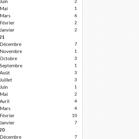
Juin
2
Mai
1
Mars
6
Février
2
Janvier
2
21
Décembre
7
Novembre
1
Octobre
3
Septembre
1
Août
3
Juillet
3
Juin
1
Mai
2
Avril
4
Mars
4
Février
10
Janvier
7
20
Décembre
7