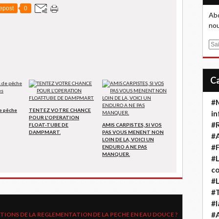
epost
0
Abo
nou
E
m
a
i
l
#M
e pêche
TENTEZ VOTRE CHANCE
in
POUR L'OPERATION
#
FLOAT-TUBE DE
AMIS CARPISTES, SI VOS
DAMPMART.
PAS VOUS MENENT NON
#A
LOIN DE LA, VOICI UN
#F
ENDURO A NE PAS
MANQUER.
#L
co
#L
#T
#l
#
IONS DE LA REGLEMENTATION DE LA PECHE EN EAU DOUCE ?