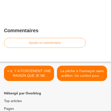
Commentaires
Ajouter un commentaire
< IL Y A FORCEMENT UNE
La pêche à l'hameçon sans
RAISON QUE JE NE
ardillon: Un confort pour le
M'EXPLIQUE PAS.
pêcheur mais surtout une
garantie des meilleures
chances de survie pour le
Hébergé par Overblog
poisson. >
Top articles
Pages