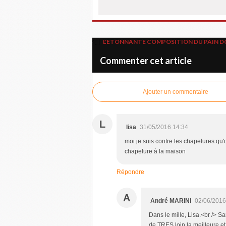
L'ETONNANTE COMPOSITION DU PAIN D
Commenter cet article
Ajouter un commentaire
L
lisa
31/05/2016 14:34
moi je suis contre les chapelures qu'
chapelure à la maison
Répondre
A
André MARINI
02/06/2016
Dans le mille, Lisa.<br /> Sa
de TRES loin la meilleure et 