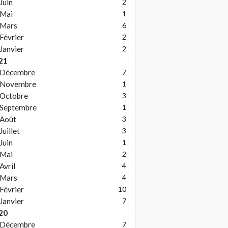
Juin
2
Mai
1
Mars
6
Février
2
Janvier
2
21
Décembre
7
Novembre
1
Octobre
3
Septembre
1
Août
3
Juillet
3
Juin
1
Mai
2
Avril
4
Mars
4
Février
10
Janvier
7
20
Décembre
7