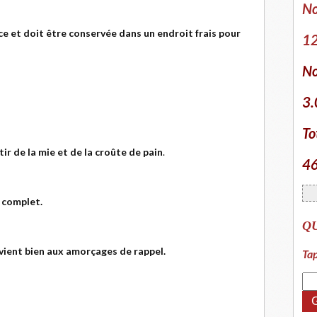
No
rce et doit être conservée dans un endroit frais pour
12
No
3.
To
ir de la mie et de la croûte de pain
.
46
 complet.
Q
vient bien aux amorçages de rappel.
Tap