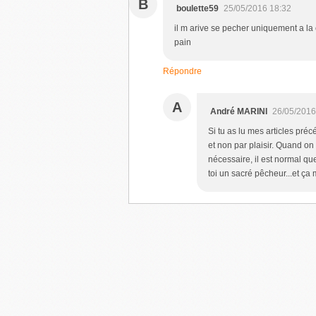
B
boulette59
25/05/2016 18:32
il m arive se pecher uniquement a l
pain
Répondre
A
André MARINI
26/05/2016
Si tu as lu mes articles préc
et non par plaisir. Quand on 
nécessaire, il est normal q
toi un sacré pêcheur...et ça m