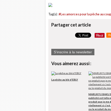
Tag(s) :
#Les amorces pour la pêche au coup
Partager cet article
R
S'inscrire à la newsletter
Vous aimerez aussi :
La pêche au blé d'EBLY
MARUKYU BAKU B
publicité est telle 
produit que je me
réellement si c'est 
ou le produit du m