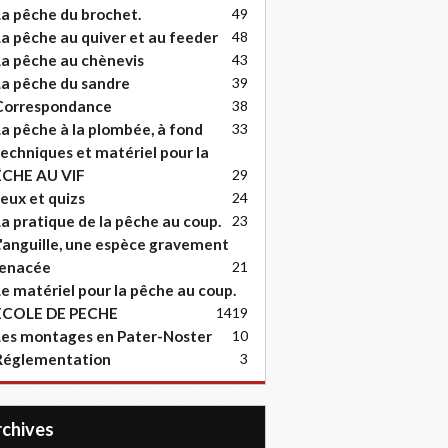
a pêche du brochet.
49
a pêche au quiver et au feeder
48
a pêche au chènevis
43
a pêche du sandre
39
Correspondance
38
a pêche à la plombée, à fond
33
echniques et matériel pour la
ËCHE AU VIF
29
eux et quizs
24
a pratique de la pêche au coup.
23
'anguille, une espèce gravement
enacée
21
e matériel pour la pêche au coup.
ECOLE DE PECHE
14
19
es montages en Pater-Noster
10
Réglementation
3
Archives