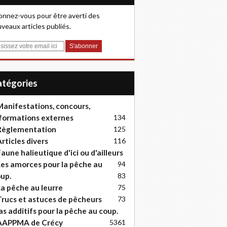
nnez-vous pour être averti des
veaux articles publiés.
Catégories
anifestations, concours,
formations externes
134
Règlementation
125
rticles divers
116
aune halieutique d'ici ou d'ailleurs
es amorces pour la pêche au
94
up.
83
a pêche au leurre
75
rucs et astuces de pêcheurs
73
as additifs pour la pêche au coup.
AAPPMA de Crécy
53
61