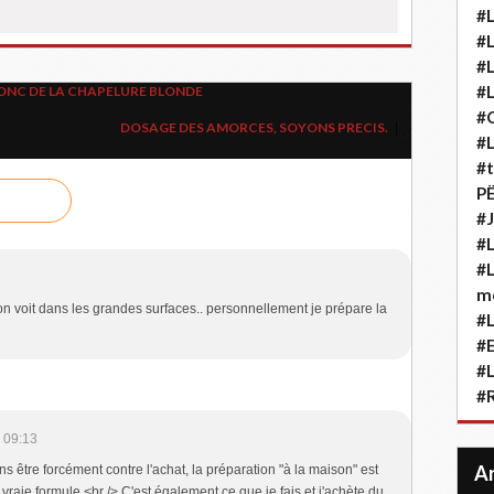
#L
#L
#L
#L
ONC DE LA CHAPELURE BLONDE
#
DOSAGE DES AMORCES, SOYONS PRECIS.
#L
#t
P
#J
#L
#L
m
on voit dans les grandes surfaces.. personnellement je prépare la
#L
#
#L
#
 09:13
ns être forcément contre l'achat, la préparation "à la maison" est
vraie formule.<br /> C'est également ce que je fais et j'achète du