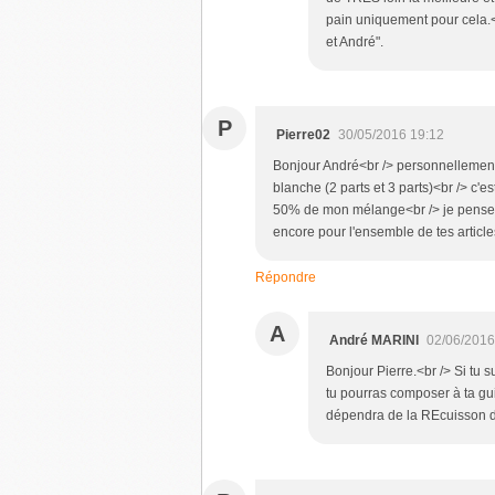
pain uniquement pour cela.<b
et André".
P
Pierre02
30/05/2016 19:12
Bonjour André<br /> personnellement 
blanche (2 parts et 3 parts)<br /> c'
50% de mon mélange<br /> je pense 
encore pour l'ensemble de tes articl
Répondre
A
André MARINI
02/06/2016
Bonjour Pierre.<br /> Si tu s
tu pourras composer à ta gu
dépendra de la REcuisson d