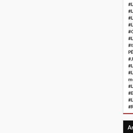
#L
#L
#L
#L
#
#L
#t
P
#J
#L
#L
m
#L
#
#L
#