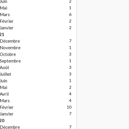
Juin
2
Mai
1
Mars
6
Février
2
Janvier
2
21
Décembre
7
Novembre
1
Octobre
3
Septembre
1
Août
3
Juillet
3
Juin
1
Mai
2
Avril
4
Mars
4
Février
10
Janvier
7
20
Décembre
7