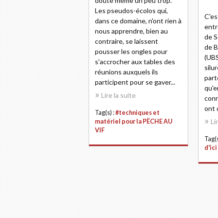
doute même un peu trop.
Les pseudos-écolos qui,
C'es
dans ce domaine, n'ont rien à
entr
nous apprendre, bien au
de S
contraire, se laissent
de B
pousser les ongles pour
(UBS
s'accrocher aux tables des
silu
réunions auxquels ils
part
participent pour se gaver...
qu'e
Lire la suite
conn
ont 
Tag(s) :
#techniques et
Li
matériel pour la PËCHE AU
VIF
Tag(s
d'ici