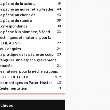
a pêche du brochet.
49
a pêche au quiver et au feeder
48
a pêche au chènevis
43
a pêche du sandre
39
Correspondance
38
a pêche à la plombée, à fond
33
echniques et matériel pour la
ËCHE AU VIF
29
eux et quizs
24
a pratique de la pêche au coup.
23
'anguille, une espèce gravement
enacée
21
e matériel pour la pêche au coup.
ECOLE DE PECHE
14
19
es montages en Pater-Noster
10
Réglementation
3
Archives