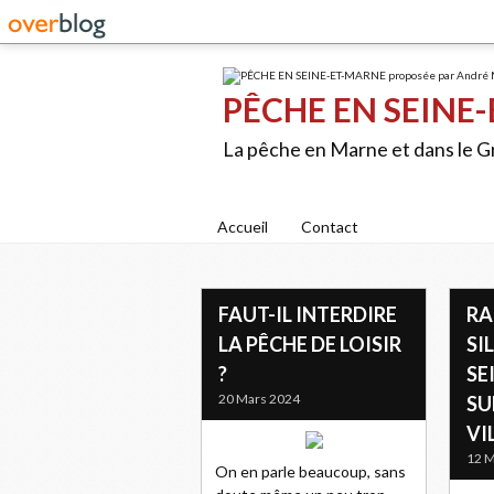
PÊCHE EN SEINE-
La pêche en Marne et dans le 
Accueil
Contact
FAUT-IL INTERDIRE
RA
LA PÊCHE DE LOISIR
SI
?
SE
20 Mars 2024
SU
VI
12 M
On en parle beaucoup, sans