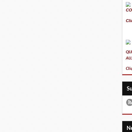
CO
Cli
QU
AU
Cli
S