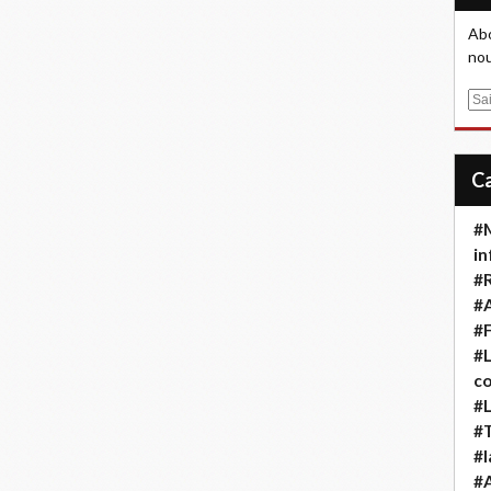
Abo
nou
E
m
a
i
l
#M
in
#
#A
#F
#L
co
#L
#T
#l
#