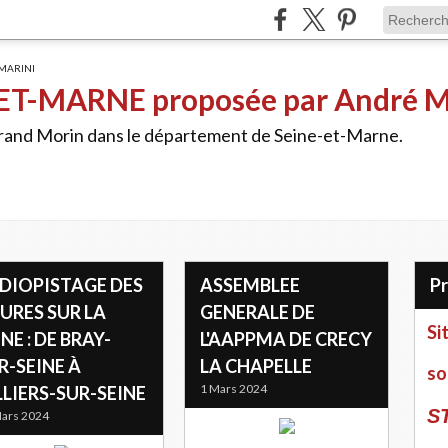
ET-MARNE proposée par André 
Grand Morin dans le département de Seine-et-Marne.
DIOPISTAGE DES
ASSEMBLEE
LURES SUR LA
GENERALE DE
Si
INE : DE BRAY-
L'AAPPMA DE CRECY
R-SEINE À
LA CHAPELLE
so
1 Mars 2024
LLIERS-SUR-SEINE
S
ars 2024