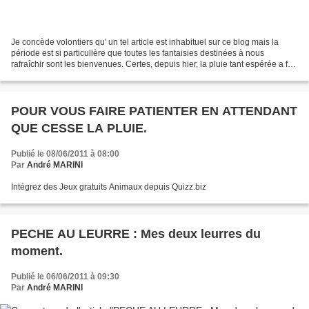
Je concède volontiers qu' un tel article est inhabituel sur ce blog mais la
période est si particulière que toutes les fantaisies destinées à nous
rafraîchir sont les bienvenues. Certes, depuis hier, la pluie tant espérée a fait
son apparition mais suffira-t-elle...
POUR VOUS FAIRE PATIENTER EN ATTENDANT
QUE CESSE LA PLUIE.
Publié le 08/06/2011 à 08:00
Par
André MARINI
Intégrez des Jeux gratuits Animaux depuis Quizz.biz
PECHE AU LEURRE : Mes deux leurres du
moment.
Publié le 06/06/2011 à 09:30
Par
André MARINI