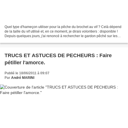
Quel type d'hameçon utiliser pour la pêche du brochet au vif ? Celà dépend
de la taille du vif utilisé et, en ce moment, je dirais volontiers : disponible !
Depuis quelques jours, j'ai renoncé à rechercher le gardon pêché sur les
lieux mêmes où l'on recherche...
TRUCS ET ASTUCES DE PECHEURS : Faire
pétiller l'amorce.
Publié le 18/06/2011 à 09:07
Par
André MARINI