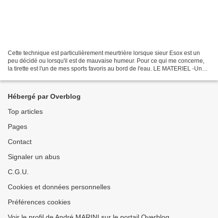
Cette technique est particulièrement meurtrière lorsque sieur Esox est un
peu décidé ou lorsqu'il est de mauvaise humeur. Pour ce qui me concerne,
la tirette est l'un de mes sports favoris au bord de l'eau. LE MATERIEL -Un
bonne canne de 3,50 mètres fait...
Hébergé par Overblog
Top articles
Pages
Contact
Signaler un abus
C.G.U.
Cookies et données personnelles
Préférences cookies
Voir le profil de André MARINI sur le portail Overblog