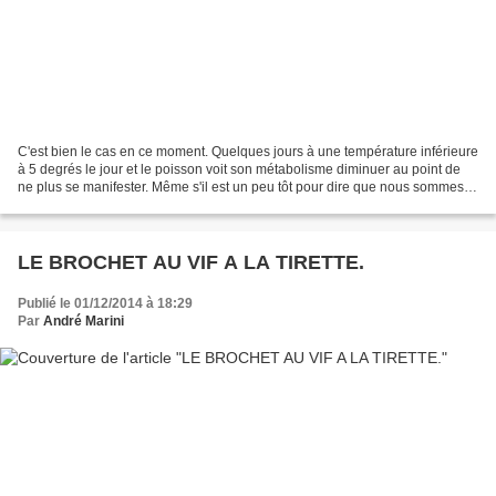
C'est bien le cas en ce moment. Quelques jours à une température inférieure
à 5 degrés le jour et le poisson voit son métabolisme diminuer au point de
ne plus se manifester. Même s'il est un peu tôt pour dire que nous sommes
vraiment entrés brutalement...
LE BROCHET AU VIF A LA TIRETTE.
Publié le 01/12/2014 à 18:29
Par
André Marini