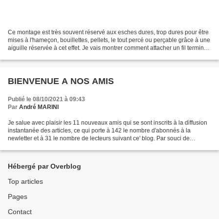
Ce montage est très souvent réservé aux esches dures, trop dures pour être
mises à l'hameçon, bouillettes, pellets, le tout percé ou perçable grâce à une
aiguille réservée à cet effet. Je vais montrer comment attacher un fil terminé
par une boucle appelée...
BIENVENUE A NOS AMIS
Publié le 08/10/2021 à 09:43
Par
André MARINI
Je salue avec plaisir les 11 nouveaux amis qui se sont inscrits à la diffusion
instantanée des articles, ce qui porte à 142 le nombre d'abonnés à la
newletter et à 31 le nombre de lecteurs suivant ce' blog. Par souci de
discrétion, je ne citerai pas les...
Hébergé par Overblog
Top articles
Pages
Contact