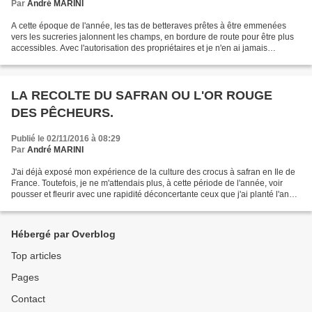
Par
André MARINI
A cette époque de l'année, les tas de betteraves prêtes à être emmenées
vers les sucreries jalonnent les champs, en bordure de route pour être plus
accessibles. Avec l'autorisation des propriétaires et je n'en ai jamais
rencontré un qui refuse, il est...
LA RECOLTE DU SAFRAN OU L'OR ROUGE
DES PÊCHEURS.
Publié le 02/11/2016 à 08:29
Par
André MARINI
J'ai déjà exposé mon expérience de la culture des crocus à safran en Ile de
France. Toutefois, je ne m'attendais plus, à cette période de l'année, voir
pousser et fleurir avec une rapidité déconcertante ceux que j'ai planté l'an
dernier et que j'ai ramené...
Hébergé par Overblog
Top articles
Pages
Contact