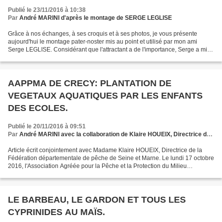
Publié le 23/11/2016 à 10:38
Par
André MARINI d'après le montage de SERGE LEGLISE
Grâce à nos échanges, à ses croquis et à ses photos, je vous présente
aujourd'hui le montage pater-noster mis au point et utilisé par mon ami
Serge LEGLISE. Considérant que l'attractant a de l'importance, Serge a mis
au point, en simple bricolage, un...
AAPPMA DE CRECY: PLANTATION DE
VEGETAUX AQUATIQUES PAR LES ENFANTS
DES ECOLES.
Publié le 20/11/2016 à 09:51
Par
André MARINI avec la collaboration de Klaire HOUEIX, Directrice de la FDP77
Article écrit conjointement avec Madame Klaire HOUEIX, Directrice de la
Fédération départementale de pêche de Seine et Marne. Le lundi 17 octobre
2016, l'Association Agréée pour la Pêche et la Protection du Milieu
Aquatique de Crécy la Chapelle et ses...
LE BARBEAU, LE GARDON ET TOUS LES
CYPRINIDES AU MAÏS.