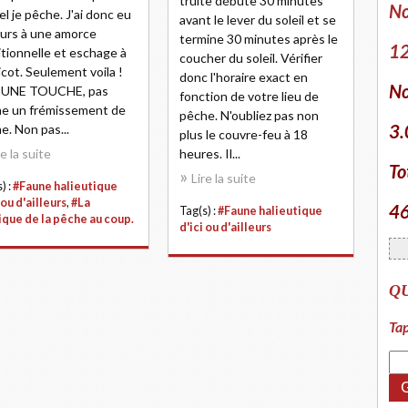
truite débute 30 minutes
No
el je pêche. J'ai donc eu
avant le lever du soleil et se
urs à une amorce
termine 30 minutes après le
12
itionnelle et eschage à
coucher du soleil. Vérifier
ticot. Seulement voila !
donc l'horaire exact en
No
 UNE TOUCHE, pas
fonction de votre lieu de
e un frémissement de
pêche. N'oubliez pas non
3.
e. Non pas...
plus le couvre-feu à 18
re la suite
heures. Il...
To
Lire la suite
) :
#Faune halieutique
 ou d'ailleurs
,
#La
46
Tag(s) :
#Faune halieutique
ique de la pêche au coup.
d'ici ou d'ailleurs
Q
Tap