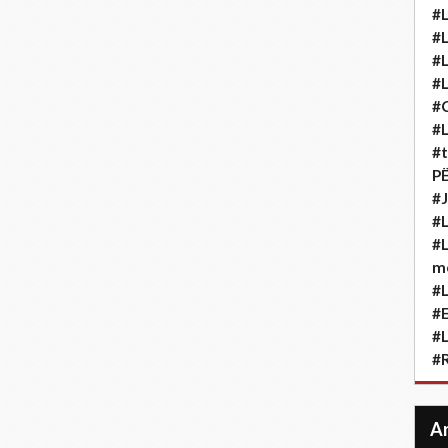
#L
#L
#L
#L
#
#L
#t
P
#J
#L
#L
m
#L
#
#L
#