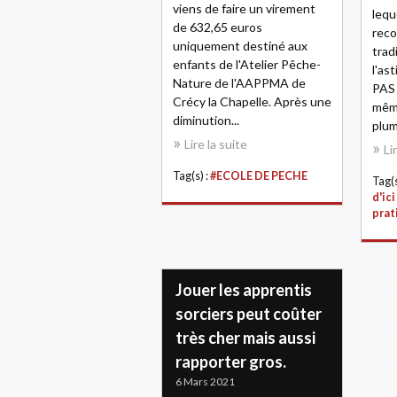
viens de faire un virement
lequ
de 632,65 euros
reco
uniquement destiné aux
trad
enfants de l'Atelier Pêche-
l'as
Nature de l'AAPPMA de
PAS
Crécy la Chapelle. Après une
mêm
diminution...
plum
Lire la suite
Li
Tag(s) :
#ECOLE DE PECHE
Tag(s
d'ici
prat
Jouer les apprentis
sorciers peut coûter
très cher mais aussi
rapporter gros.
6 Mars 2021