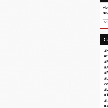
Abo
nou
E
m
a
i
l
#M
in
#
#A
#F
#L
co
#L
#T
#l
#