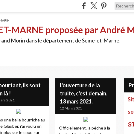
ET-MARNE proposée par André 
Grand Morin dans le département de Seine-et-Marne.
pourtant, ils sont
L'ouverture de la
n là !
truite, c'est demain,
Si
ars 2021
13 mars 2021.
12 Mars 2021
so
s une belle bourriche au
S
de Glauber, j'ai voulu en
Officiellement, la pêche à la
ir plus sur le coup sur