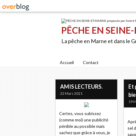
PÊCHE EN SEINE-
La pêche en Marne et dans le 
Accueil
Contact
AMIS LECTEURS.
Et 
22 Mars 2021
bie
19 M
Certes, vous subissez
(comme moi) une publicité
Aprè
pénible au possible mais
sel 
sachez que grâce à vous, je
savo