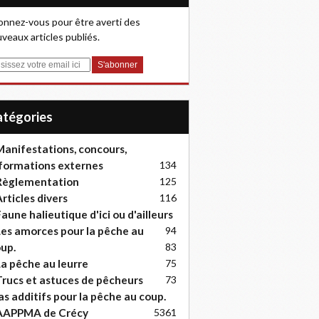
nnez-vous pour être averti des
veaux articles publiés.
Catégories
anifestations, concours,
formations externes
134
Règlementation
125
rticles divers
116
aune halieutique d'ici ou d'ailleurs
es amorces pour la pêche au
94
up.
83
a pêche au leurre
75
rucs et astuces de pêcheurs
73
as additifs pour la pêche au coup.
AAPPMA de Crécy
53
61