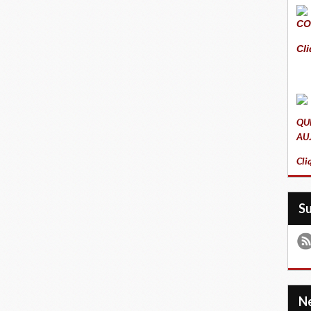
CO
Cli
QU
AU
Cli
S