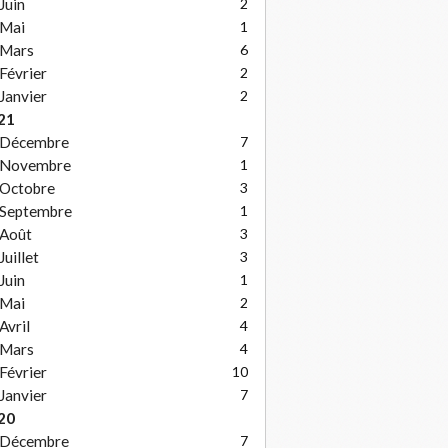
Juin
2
Mai
1
Mars
6
Février
2
Janvier
2
21
Décembre
7
Novembre
1
Octobre
3
Septembre
1
Août
3
Juillet
3
Juin
1
Mai
2
Avril
4
Mars
4
Février
10
Janvier
7
20
Décembre
7