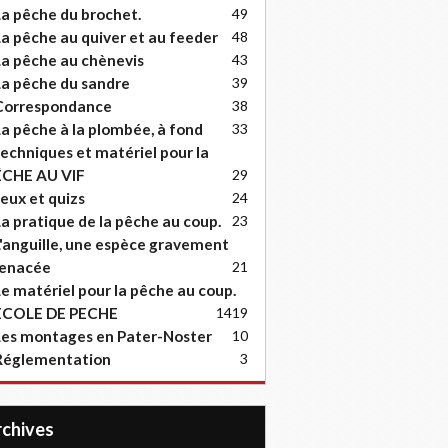
a pêche du brochet.
49
a pêche au quiver et au feeder
48
a pêche au chènevis
43
a pêche du sandre
39
Correspondance
38
a pêche à la plombée, à fond
33
echniques et matériel pour la
ËCHE AU VIF
29
eux et quizs
24
a pratique de la pêche au coup.
23
'anguille, une espèce gravement
enacée
21
e matériel pour la pêche au coup.
ECOLE DE PECHE
14
19
es montages en Pater-Noster
10
Réglementation
3
Archives