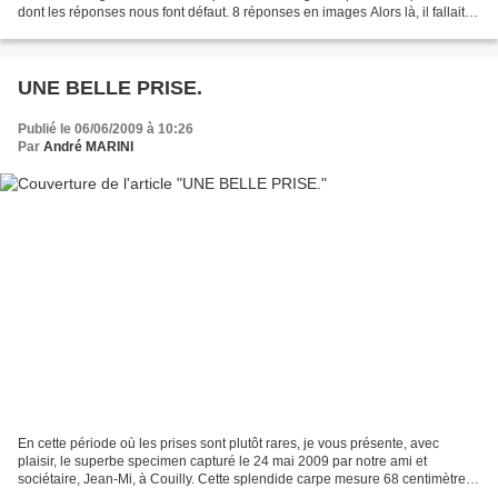
dont les réponses nous font défaut. 8 réponses en images Alors là, il fallait
vraiment se creuser la tête...
UNE BELLE PRISE.
Publié le 06/06/2009 à 10:26
Par
André MARINI
En cette période où les prises sont plutôt rares, je vous présente, avec
plaisir, le superbe specimen capturé le 24 mai 2009 par notre ami et
sociétaire, Jean-Mi, à Couilly. Cette splendide carpe mesure 68 centimètres
pour un poids de 6 Kg et gageons...