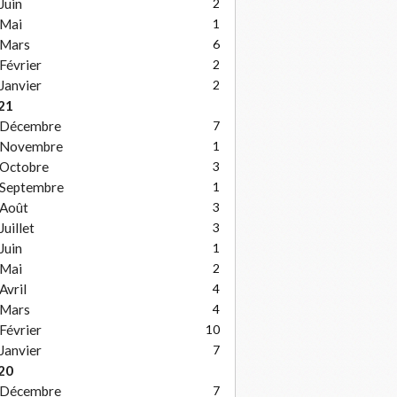
Juin
2
Mai
1
Mars
6
Février
2
Janvier
2
21
Décembre
7
Novembre
1
Octobre
3
Septembre
1
Août
3
Juillet
3
Juin
1
Mai
2
Avril
4
Mars
4
Février
10
Janvier
7
20
Décembre
7