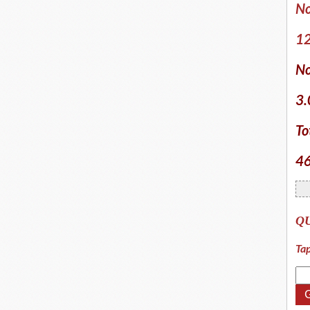
No
12
No
3.
To
46
Q
Tap