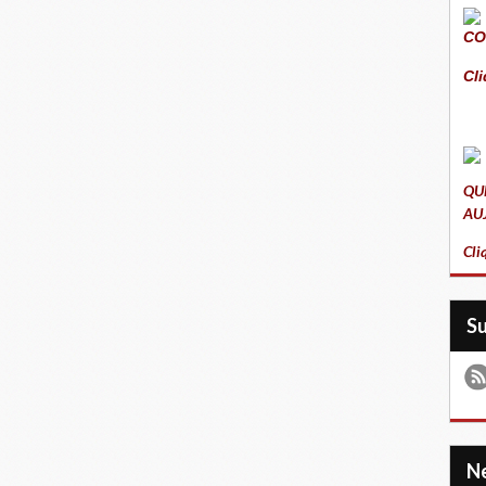
CO
Cli
QU
AU
Cli
S