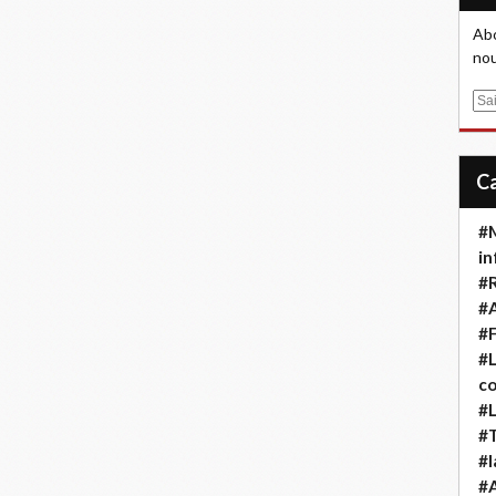
Abo
nou
E
m
a
i
l
#M
in
#
#A
#F
#L
co
#L
#T
#l
#