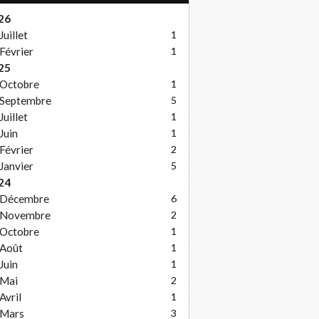
26
Juillet
1
Février
1
25
Octobre
1
Septembre
5
Juillet
1
Juin
1
Février
2
Janvier
5
24
Décembre
6
Novembre
2
Octobre
1
Août
1
Juin
1
Mai
2
Avril
1
Mars
3