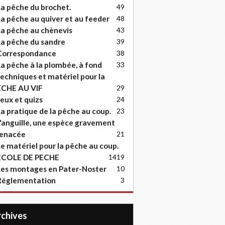
a pêche du brochet.
49
a pêche au quiver et au feeder
48
a pêche au chènevis
43
a pêche du sandre
39
Correspondance
38
a pêche à la plombée, à fond
33
echniques et matériel pour la
ËCHE AU VIF
29
eux et quizs
24
a pratique de la pêche au coup.
23
'anguille, une espèce gravement
enacée
21
e matériel pour la pêche au coup.
ECOLE DE PECHE
14
19
es montages en Pater-Noster
10
Réglementation
3
Archives