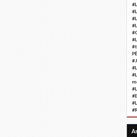
#L
#L
#L
#L
#
#L
#t
P
#J
#L
#L
m
#L
#
#L
#