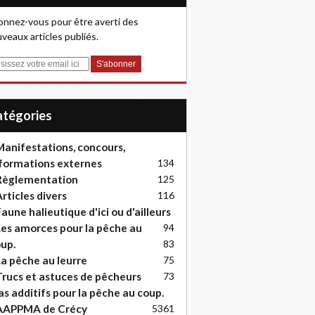
nnez-vous pour être averti des
veaux articles publiés.
Catégories
anifestations, concours,
formations externes
134
Règlementation
125
rticles divers
116
aune halieutique d'ici ou d'ailleurs
es amorces pour la pêche au
94
up.
83
a pêche au leurre
75
rucs et astuces de pêcheurs
73
as additifs pour la pêche au coup.
AAPPMA de Crécy
53
61