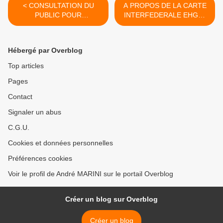
< CONSULTATION DU
A PROPOS DE LA CARTE
PUBLIC POUR
INTERFEDERALE EHGO-
L'OUVERTURE DE LA
CHI-URNE. >
PÊCHE EN SEINE-ET-
MARNE EN 2015.
Hébergé par Overblog
Top articles
Pages
Contact
Signaler un abus
C.G.U.
Cookies et données personnelles
Préférences cookies
Voir le profil de André MARINI sur le portail Overblog
Créer un blog sur Overblog
Créer un blog