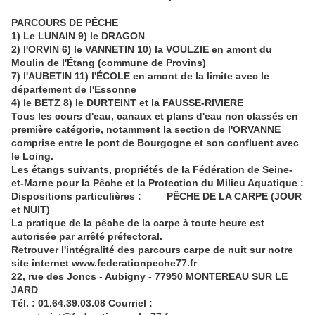
PARCOURS DE PÊCHE
1) Le LUNAIN 9) le DRAGON
2) l'ORVIN 6) le VANNETIN 10) la VOULZIE en amont du
Moulin de l'Étang (commune de Provins)
7) l'AUBETIN 11) l'ÉCOLE en amont de la limite avec le
département de l'Essonne
4) le BETZ 8) le DURTEINT et la FAUSSE-RIVIERE
Tous les cours d'eau, canaux et plans d'eau non classés en
première catégorie, notamment la section de l'ORVANNE
comprise entre le pont de Bourgogne et son confluent avec
le Loing.
Les étangs suivants, propriétés de la Fédération de Seine-
et-Marne pour la Pêche et la Protection du Milieu Aquatique :
Dispositions particulières : PÊCHE DE LA CARPE (JOUR
et NUIT)
La pratique de la pêche de la carpe à toute heure est
autorisée par arrêté préfectoral.
Retrouver l'intégralité des parcours carpe de nuit sur notre
site internet www.federationpeche77.fr
22, rue des Joncs - Aubigny - 77950 MONTEREAU SUR LE
JARD
Tél. : 01.64.39.03.08 Courriel :