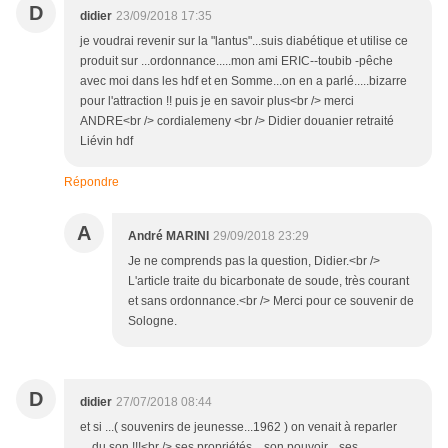
D
didier
23/09/2018 17:35
je voudrai revenir sur la "lantus"...suis diabétique et utilise ce
produit sur ...ordonnance.....mon ami ERIC--toubib -pêche
avec moi dans les hdf et en Somme...on en a parlé.....bizarre
pour l'attraction !! puis je en savoir plus<br /> merci
ANDRE<br /> cordialemeny <br /> Didier douanier retraité
Liévin hdf
Répondre
A
André MARINI
29/09/2018 23:29
Je ne comprends pas la question, Didier.<br />
L'article traite du bicarbonate de soude, très courant
et sans ordonnance.<br /> Merci pour ce souvenir de
Sologne.
D
didier
27/07/2018 08:44
et si ...( souvenirs de jeunesse...1962 ) on venait à reparler
....du son !!!<br /> ses propriétés....son pouvoir....ses