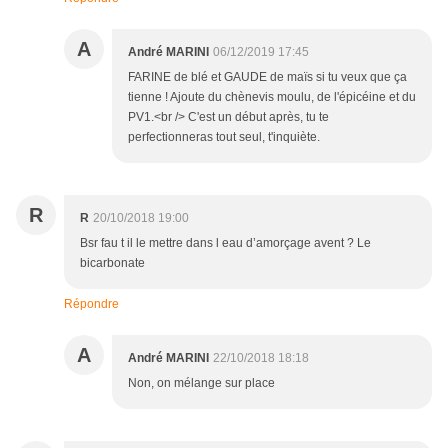
A
André MARINI
06/12/2019 17:45
FARINE de blé et GAUDE de maïs si tu veux que ça
tienne ! Ajoute du chènevis moulu, de l'épicéine et du
PV1.<br /> C'est un début après, tu te
perfectionneras tout seul, t'inquiète.
R
R
20/10/2018 19:00
Bsr fau t il le mettre dans l eau d’amorçage avent ? Le
bicarbonate
Répondre
A
André MARINI
22/10/2018 18:18
Non, on mélange sur place