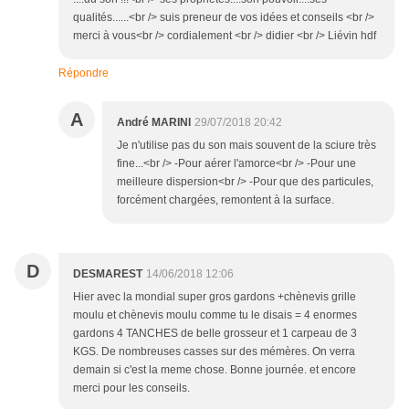
qualités......<br /> suis preneur de vos idées et conseils <br />
merci à vous<br /> cordialement <br /> didier <br /> Liévin hdf
Répondre
A
André MARINI
29/07/2018 20:42
Je n'utilise pas du son mais souvent de la sciure très
fine...<br /> -Pour aérer l'amorce<br /> -Pour une
meilleure dispersion<br /> -Pour que des particules,
forcément chargées, remontent à la surface.
D
DESMAREST
14/06/2018 12:06
Hier avec la mondial super gros gardons +chènevis grille
moulu et chènevis moulu comme tu le disais = 4 enormes
gardons 4 TANCHES de belle grosseur et 1 carpeau de 3
KGS. De nombreuses casses sur des mémères. On verra
demain si c'est la meme chose. Bonne journée. et encore
merci pour les conseils.