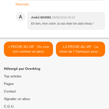
Répondre
A
André MARINI
28/06/2018 09:42
Eh ben, mon colon, tu vas vider ton plan d'eau !
< PECHE AU VIF : On s'en
LA PECHE AU VIF : Le
sort comme on peut.
choix de l' hameçon pour la
pêche du brochet. >
Hébergé par Overblog
Top articles
Pages
Contact
Signaler un abus
C.G.U.