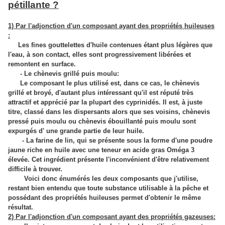
pétillante ?
1) Par l'adjonction d'un composant ayant des propriétés huileuses
:
Les fines gouttelettes d'huile contenues étant plus légères que
l'eau, à son contact, elles sont progressivement libérées et
remontent en surface.
- Le chènevis grillé puis moulu:
Le composant le plus utilisé est, dans ce cas, le chènevis
grillé et broyé, d'autant plus intéressant qu'il est réputé très
attractif et apprécié par la plupart des cyprinidés. Il est, à juste
titre, classé dans les dispersants alors que ses voisins, chènevis
pressé puis moulu ou chènevis ébouillanté puis moulu sont
expurgés d' une grande partie de leur huile.
- La farine de lin, qui se présente sous la forme d'une poudre
jaune riche en huile avec une teneur en acide gras Oméga 3
élevée. Cet ingrédient présente l'inconvénient d'être relativement
difficile à trouver.
Voici donc énumérés les deux composants que j'utilise,
restant bien entendu que toute substance utilisable à la pêche et
possédant des propriétés huileuses permet d'obtenir le même
résultat.
2) Par l'adjonction d'un composant ayant des propriétés gazeuses: