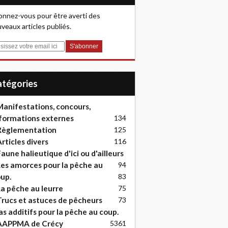
nnez-vous pour être averti des
veaux articles publiés.
Catégories
anifestations, concours,
formations externes
134
Règlementation
125
rticles divers
116
aune halieutique d'ici ou d'ailleurs
es amorces pour la pêche au
94
up.
83
a pêche au leurre
75
rucs et astuces de pêcheurs
73
as additifs pour la pêche au coup.
AAPPMA de Crécy
53
61