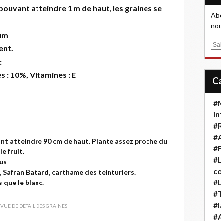
pouvant atteindre 1 m de haut, les graines se
Abo
nou
vum
E
ent.
m
:
a
s : 10%, Vitamines : E
i
l
#M
in
#
#A
ant atteindre 90 cm de haut. Plante assez proche du
#F
e fruit.
#L
ius
co
Safran Batard, carthame des teinturiers.
s que le blanc.
#L
#T
#l
#