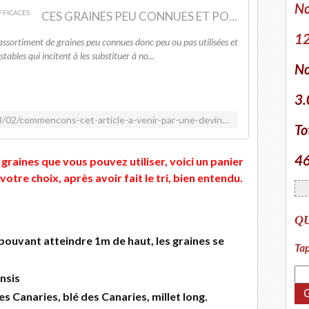
No
CES GRAINES PEU CONNUES ET POURTANT SI EFFICACES.
12
assortiment de graines peu connues donc peu ou pas utilisées et
ables qui incitent à les substituer à no...
No
3.
http://www.pecheurdumorin.fr/2018/02/commencons-cet-article-a-venir-par-une-devinette.html
To
46
 graines que vous pouvez utiliser, voici un panier
votre choix, après avoir fait le tri, bien entendu.
Q
pouvant atteindre 1m de haut, les graines se
Tap
ensis
s Canaries, blé des Canaries, millet long.