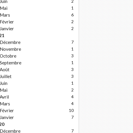
Juin
2
Mai
1
Mars
6
Février
2
Janvier
2
21
Décembre
7
Novembre
1
Octobre
3
Septembre
1
Août
3
Juillet
3
Juin
1
Mai
2
Avril
4
Mars
4
Février
10
Janvier
7
20
Décembre
7