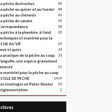
a pêche du brochet.
49
a pêche au quiver et au feeder
48
a pêche au chènevis
43
a pêche du sandre
39
Correspondance
38
a pêche à la plombée, à fond
33
echniques et matériel pour la
ËCHE AU VIF
29
eux et quizs
24
a pratique de la pêche au coup.
23
'anguille, une espèce gravement
enacée
21
e matériel pour la pêche au coup.
ECOLE DE PECHE
14
19
es montages en Pater-Noster
10
Réglementation
3
Archives