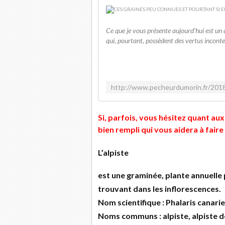
Ce que je vous présente aujourd'hui est un 
qui, pourtant, possèdent des vertus incontest
Si, parfois, vous hésitez quant aux
bien rempli qui vous aidera à faire 
L’alpiste
est une graminée, plante annuelle 
trouvant dans les inflorescences.
Nom scientifique : Phalaris canari
Noms communs : alpiste, alpiste de