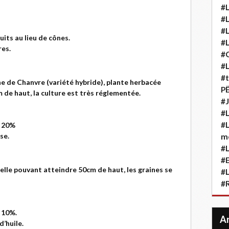
#L
#L
#L
uits au lieu de cônes.
#L
res.
#
#L
#t
ne de Chanvre (variété hybride), plante herbacée
P
 de haut, la culture est très réglementée.
#J
#L
#L
: 20%
se.
m
#L
#
elle pouvant atteindre 50cm de haut, les graines se
#L
#
: 10%.
d’huile.