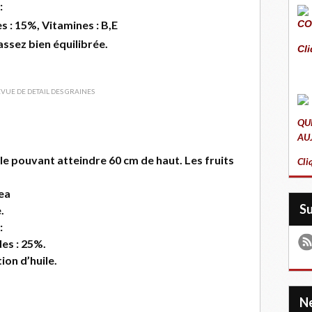
:
es : 15%, Vitamines : B,E
CO
assez bien équilibrée.
Cli
QU
AU
le pouvant atteindre 60 cm de haut. Les fruits
Cli
ea
S
.
:
des : 25%.
ion d’huile.