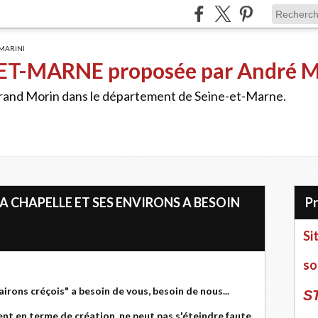
ET-MARNE proposée par André 
Grand Morin dans le département de Seine-et-Marne.
LA CHAPELLE ET SES ENVIRONS A BESOIN
Si
so
Vairons créçois" a besoin de vous, besoin de nous...
S
nt en terme de création, ne peut pas s'éteindre faute