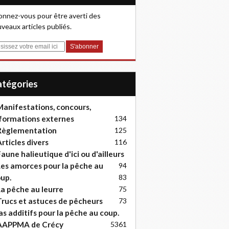
nnez-vous pour être averti des
veaux articles publiés.
Catégories
anifestations, concours,
formations externes
134
Règlementation
125
rticles divers
116
aune halieutique d'ici ou d'ailleurs
es amorces pour la pêche au
94
up.
83
a pêche au leurre
75
rucs et astuces de pêcheurs
73
as additifs pour la pêche au coup.
AAPPMA de Crécy
53
61