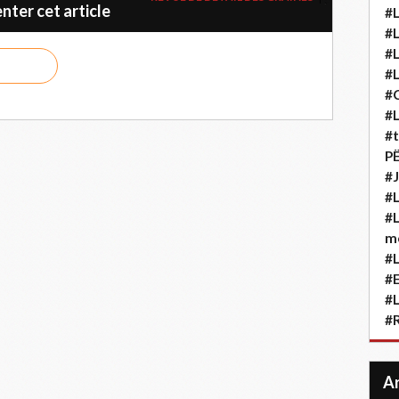
ter cet article
#L
#L
#L
#L
#
#L
#t
P
#J
#L
#L
m
#L
#
#L
#