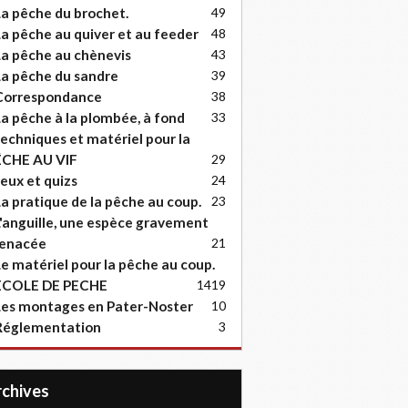
a pêche du brochet.
49
a pêche au quiver et au feeder
48
a pêche au chènevis
43
a pêche du sandre
39
Correspondance
38
a pêche à la plombée, à fond
33
echniques et matériel pour la
ËCHE AU VIF
29
eux et quizs
24
a pratique de la pêche au coup.
23
'anguille, une espèce gravement
enacée
21
e matériel pour la pêche au coup.
ECOLE DE PECHE
14
19
es montages en Pater-Noster
10
Réglementation
3
Archives