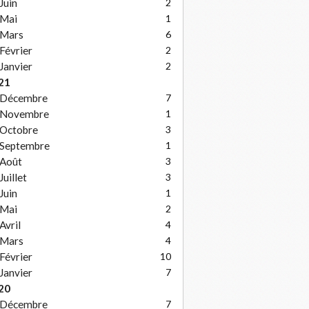
Juin
2
Mai
1
Mars
6
Février
2
Janvier
2
21
Décembre
7
Novembre
1
Octobre
3
Septembre
1
Août
3
Juillet
3
Juin
1
Mai
2
Avril
4
Mars
4
Février
10
Janvier
7
20
Décembre
7