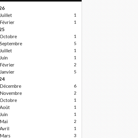
26
Juillet
1
Février
1
25
Octobre
1
Septembre
5
Juillet
1
Juin
1
Février
2
Janvier
5
24
Décembre
6
Novembre
2
Octobre
1
Août
1
Juin
1
Mai
2
Avril
1
Mars
3