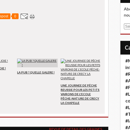
Abo
nou
epost
0
E
m
a
i
l
#M
in
IE !
LA PUB ? QUELLE GALERE !
#
#A
UNE JOURNEE DE PÊCHE
#F
REUSSIE POUR LES PETITS
#L
VAIRONS DE L'ECOLE
PÊCHE-NATURE DE CRECY
co
LA CHAPELLE
#L
#T
#l
#
REVUE DE DETAIL DES GRAINES