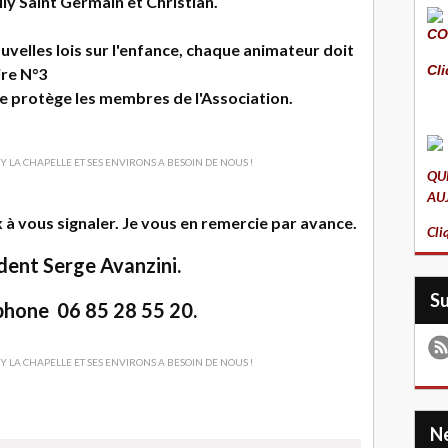
ly Saint Germain et Christian.
CO
uvelles lois sur l'enfance, chaque animateur doit
Cli
ire N°3
le protège les membres de l'Association.
QU
AU
à vous signaler. Je vous en remercie par avance.
Cli
dent Serge Avanzini.
S
hone 06 85 28 55 20.