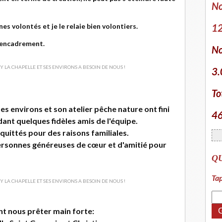
No
s volontés et je le relaie bien volontiers.
12
l'encadrement.
No
3.
To
es environs et son atelier pêche nature ont fini
46
ant quelques fidèles amis de l'équipe.
quittés pour des raisons familiales.
rsonnes généreuses de cœur et d'amitié pour
Q
Tap
nt nous prêter main forte: