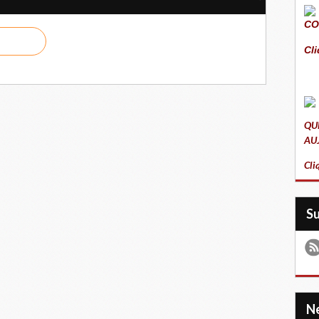
CO
Cli
QU
AU
Cli
S