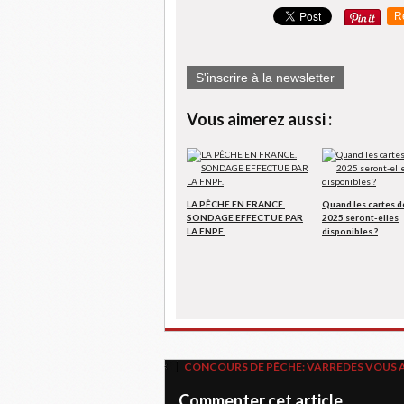
R
S'inscrire à la newsletter
Vous aimerez aussi :
LA PÊCHE EN FRANCE.
Quand les cartes d
SONDAGE EFFECTUE PAR
2025 seront-elles
LA FNPF.
disponibles ?
CONCOURS DE PÊCHE: VARREDES VOUS ACC
Commenter cet article