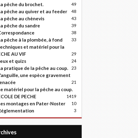
a pêche du brochet.
49
a pêche au quiver et au feeder
48
a pêche au chènevis
43
a pêche du sandre
39
Correspondance
38
a pêche à la plombée, à fond
33
echniques et matériel pour la
ËCHE AU VIF
29
eux et quizs
24
a pratique de la pêche au coup.
23
'anguille, une espèce gravement
enacée
21
e matériel pour la pêche au coup.
ECOLE DE PECHE
14
19
es montages en Pater-Noster
10
Réglementation
3
Archives