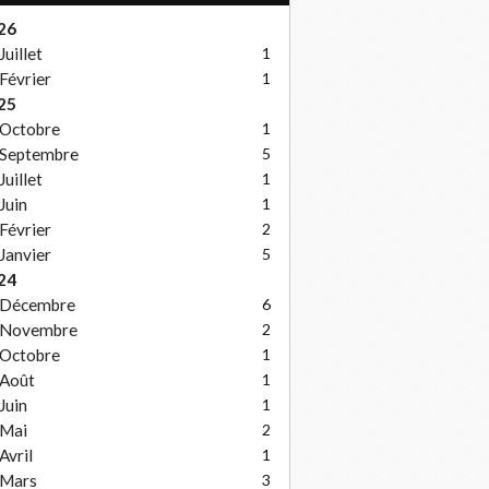
26
Juillet
1
Février
1
25
Octobre
1
Septembre
5
Juillet
1
Juin
1
Février
2
Janvier
5
24
Décembre
6
Novembre
2
Octobre
1
Août
1
Juin
1
Mai
2
Avril
1
Mars
3