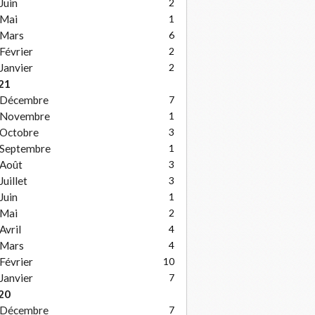
Juin
2
Mai
1
Mars
6
Février
2
Janvier
2
21
Décembre
7
Novembre
1
Octobre
3
Septembre
1
Août
3
Juillet
3
Juin
1
Mai
2
Avril
4
Mars
4
Février
10
Janvier
7
20
Décembre
7