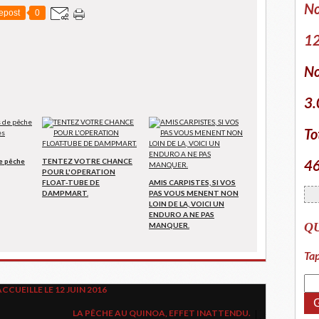
No
epost
0
12
No
3.
To
46
e pêche
TENTEZ VOTRE CHANCE
POUR L'OPERATION
FLOAT-TUBE DE
AMIS CARPISTES, SI VOS
DAMPMART.
PAS VOUS MENENT NON
LOIN DE LA, VOICI UN
ENDURO A NE PAS
Q
MANQUER.
Tap
UEILLE LE 12 JUIN 2016
LA PÊCHE AU QUINOA, EFFET INATTENDU.