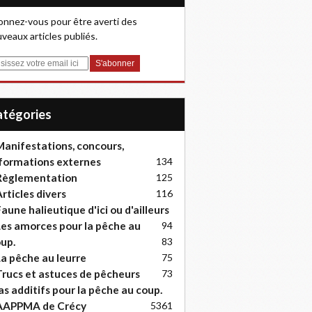
nnez-vous pour être averti des
veaux articles publiés.
Catégories
anifestations, concours,
formations externes
134
Règlementation
125
rticles divers
116
aune halieutique d'ici ou d'ailleurs
es amorces pour la pêche au
94
up.
83
a pêche au leurre
75
rucs et astuces de pêcheurs
73
as additifs pour la pêche au coup.
AAPPMA de Crécy
53
61