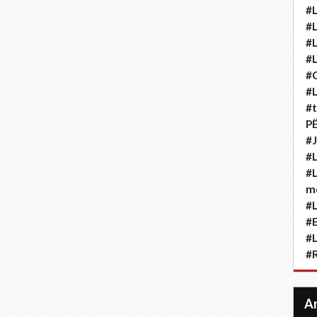
#L
#L
#L
#L
#
#L
#t
P
#J
#L
#L
m
#L
#
#L
#