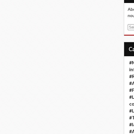
Abo
nou
E
m
a
i
l
#M
in
#
#A
#F
#L
co
#L
#T
#l
#