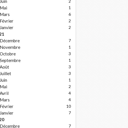
Juin
2
Mai
1
Mars
6
Février
2
Janvier
2
21
Décembre
7
Novembre
1
Octobre
3
Septembre
1
Août
3
Juillet
3
Juin
1
Mai
2
Avril
4
Mars
4
Février
10
Janvier
7
20
Décembre
7