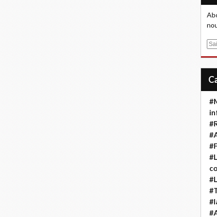
Abo
nou
E
m
a
i
l
#M
in
#
#A
#F
#L
co
#L
#T
#l
#