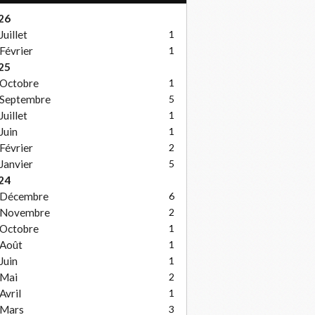
26
Juillet
1
Février
1
25
Octobre
1
Septembre
5
Juillet
1
Juin
1
Février
2
Janvier
5
24
Décembre
6
Novembre
2
Octobre
1
Août
1
Juin
1
Mai
2
Avril
1
Mars
3