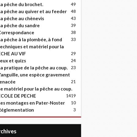
a pêche du brochet.
49
a pêche au quiver et au feeder
48
a pêche au chènevis
43
a pêche du sandre
39
Correspondance
38
a pêche à la plombée, à fond
33
echniques et matériel pour la
ËCHE AU VIF
29
eux et quizs
24
a pratique de la pêche au coup.
23
'anguille, une espèce gravement
enacée
21
e matériel pour la pêche au coup.
ECOLE DE PECHE
14
19
es montages en Pater-Noster
10
Réglementation
3
Archives