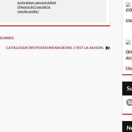
écologique sans précédent,
l'Agence de l'eau fait la
CO
sourde oreille !
Cli
EURRES.
CATALOGUE DES POISSONS NAGEURS, C'EST LA SAISON.
QU
AU
Cli
S