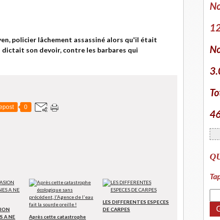
No
12
n, policier lâchement assassiné alors qu'il était
No
 dictait son devoir, contre les barbares qui
3.
To
epost
0
46
Q
Tap
LES DIFFERENTES ESPECES
SION
DE CARPES
S A NE
Après cette catastrophe