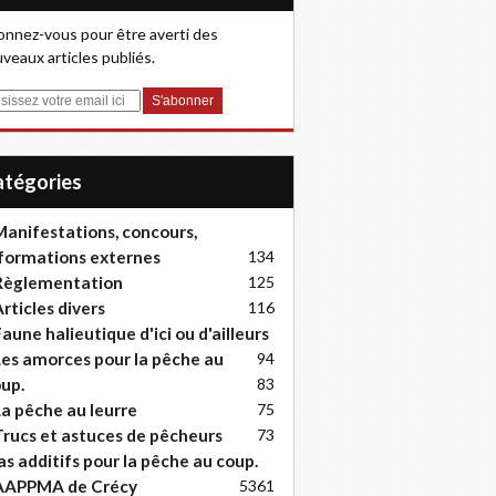
nnez-vous pour être averti des
veaux articles publiés.
Catégories
anifestations, concours,
formations externes
134
Règlementation
125
rticles divers
116
aune halieutique d'ici ou d'ailleurs
es amorces pour la pêche au
94
up.
83
a pêche au leurre
75
rucs et astuces de pêcheurs
73
as additifs pour la pêche au coup.
AAPPMA de Crécy
53
61