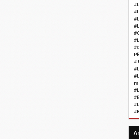
#L
#L
#L
#L
#
#L
#t
P
#J
#L
#L
m
#L
#
#L
#