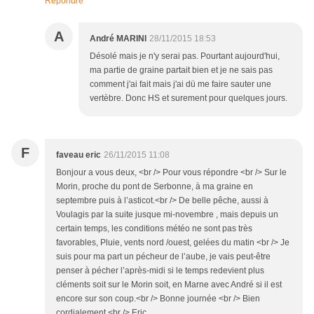
Répondre
A
André MARINI
28/11/2015 18:53
Désolé mais je n'y serai pas. Pourtant aujourd'hui,
ma partie de graine partait bien et je ne sais pas
comment j'ai fait mais j'ai dü me faire sauter une
vertèbre. Donc HS et surement pour quelques jours.
F
faveau eric
26/11/2015 11:08
Bonjour a vous deux, <br /> Pour vous répondre <br /> Sur le
Morin, proche du pont de Serbonne, à ma graine en
septembre puis à l’asticot.<br /> De belle pêche, aussi à
Voulagis par la suite jusque mi-novembre , mais depuis un
certain temps, les conditions météo ne sont pas très
favorables, Pluie, vents nord /ouest, gelées du matin <br /> Je
suis pour ma part un pécheur de l’aube, je vais peut-être
penser à pécher l’après-midi si le temps redevient plus
cléments soit sur le Morin soit, en Marne avec André si il est
encore sur son coup.<br /> Bonne journée <br /> Bien
cordialement <br /> Eric