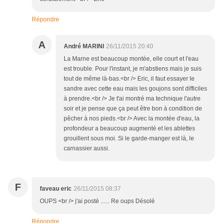
Répondre
A
André MARINI
26/11/2015 20:40
La Marne est beaucoup montée, elle court et l'eau
est trouble. Pour l'instant, je m'abstiens mais je suis
tout de même là-bas.<br /> Eric, il faut essayer le
sandre avec cette eau mais les goujons sont difficiles
à prendre.<br /> Je t'ai montré ma technique l'autre
soir et je pense que ça peut être bon à condition de
pêcher à nos pieds.<br /> Avec la montée d'eau, la
profondeur a beaucoup augmenté et les ablettes
grouillent sous moi. Si le garde-manger est là, le
carnassier aussi.
F
faveau eric
26/11/2015 08:37
OUPS <br /> j'ai posté ...... Re oups Désolé
Répondre