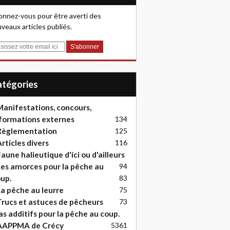
nnez-vous pour être averti des
veaux articles publiés.
Catégories
anifestations, concours,
formations externes
134
Règlementation
125
rticles divers
116
aune halieutique d'ici ou d'ailleurs
es amorces pour la pêche au
94
up.
83
a pêche au leurre
75
rucs et astuces de pêcheurs
73
as additifs pour la pêche au coup.
AAPPMA de Crécy
53
61