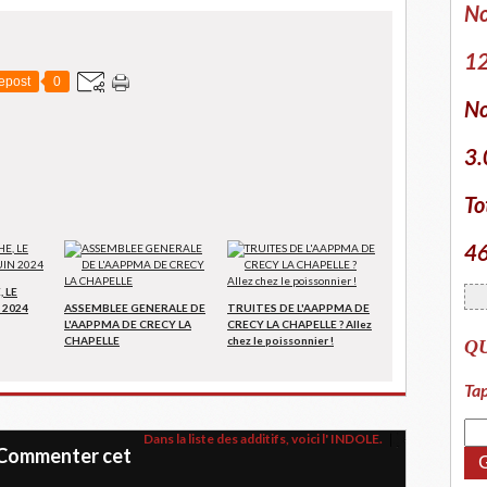
No
12
epost
0
No
3.
To
46
 LE
 2024
ASSEMBLEE GENERALE DE
TRUITES DE L'AAPPMA DE
L'AAPPMA DE CRECY LA
CRECY LA CHAPELLE ? Allez
CHAPELLE
chez le poissonnier !
Q
Tap
Dans la liste des additifs, voici l' INDOLE.
Commenter cet