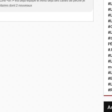
NZINI <br /> est déjà équipé et vend déjà des cartes de pêche je
#L
ositaires dont 2 nouveaux
#L
#L
#L
#
#L
#t
P
#J
#L
#L
m
#L
#
#L
#