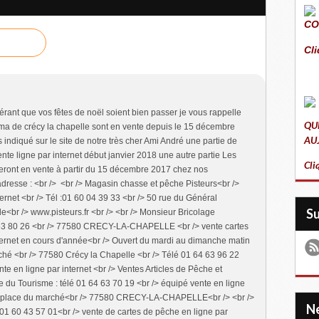
CO
Cli
ant que vos fêtes de noël soient bien passer je vous rappelle
QU
ma de crécy la chapelle sont en vente depuis le 15 décembre
AU
indiqué sur le site de notre très cher Ami André une partie de
nte ligne par internet début janvier 2018 une autre partie Les
Cli
eront en vente à partir du 15 décembre 2017 chez nos
’adresse : <br /> <br /> Magasin chasse et pêche Pisteurs<br />
ernet <br /> Tél :01 60 04 39 33 <br /> 50 rue du Général
S
e<br /> www.pisteurs.fr <br /> <br /> Monsieur Bricolage
 63 80 26 <br /> 77580 CRECY-LA-CHAPELLE <br /> vente cartes
ternet en cours d'année<br /> Ouvert du mardi au dimanche matin
rché <br /> 77580 Crécy la Chapelle <br /> Télé 01 64 63 96 22
nte en ligne par internet <br /> Ventes Articles de Pêche et
ce du Tourisme : télé 01 64 63 70 19 <br /> équipé vente en ligne
 /> place du marché<br /> 77580 CRECY-LA-CHAPELLE<br /> <br />
 01 60 43 57 01<br /> vente de cartes de pêche en ligne par