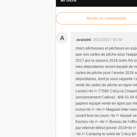
Ajouter un commentaire
A
avanzini
26/12/2017 05:50
chers pêcheuses et pêcheurs en espér
que nos cartes de pêche pour l'aapp
2017 pur la saisons 2018 notre AG es 
mes dépositaires seront équipé de ve
cartes de pêche pour l’année 2018 s
dépositaires, dont je vous rappelle l
vente de cartes de pêche en ligne int
Leclerc<br /> 77580 Crécy la Chapell
(anciennement Caténa) : télé 01 64
papiers équipé vente en ligne par in
inclus<br /> <br /> Magasin Inter ma
ouvert tous les jours <br /> équipé ve
Esches.<br /> <br /> Bureau de l’offi
par internet début janvier 2018<br
<br /> Camping le soleil de Crécy tél