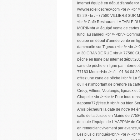
internet équipé en début d'année<b
www.lesoleildecrecy.com <br /> <br />
92 29 <br /> 77580 VILLIERS SUR MOR
<br /> Café Restaurant LA TABLE DU
MORIN<br /> équipé vente de cartes 
lundi au samedi.<br /> <br /> Com
équipé en début d'année vente en lig
dammartin sur Tigeaux <br /> <br />
/> 30 GRANDE RUE <br /> 77580 GUER
pêche en ligne par internet début 20
carte de pêche en ligne par internet 
77163 Morcerf<br /> tél : 01 64 04 30
offrez une carte de pêche !<br /> L
qu’il est important de prendre sa ca
Crécy, Villiers, Voulangis, tigeaux e
Chapelle.<br /> <br /> Pour tous ren
aappma77@free.fr <br /> ou bien Ser
Amis pêcheurs la date de notre 94 
salle de la Justice en Mairie de 775
de toute l’équipe de L’AAPPMA de Cré
en remerciant vivement par avance,<b
Les plus distingués<br /> <br /> <br 