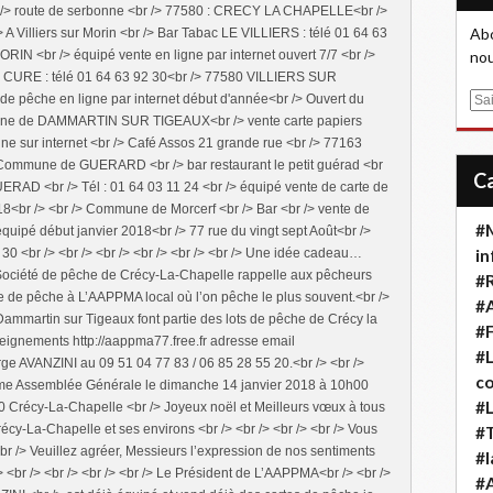
r /> route de serbonne <br /> 77580 : CRECY LA CHAPELLE<br />
Abo
 A Villiers sur Morin <br /> Bar Tabac LE VILLIERS : télé 01 64 63
IN <br /> équipé vente en ligne par internet ouvert 7/7 <br />
nou
 CURE : télé 01 64 63 92 30<br /> 77580 VILLIERS SUR
de pêche en ligne par internet début d'année<br /> Ouvert du
E
mune de DAMMARTIN SUR TIGEAUX<br /> vente carte papiers
m
ne sur internet <br /> Café Assos 21 grande rue <br /> 77163
a
 Commune de GUERARD <br /> bar restaurant le petit guérad <br
i
AD <br /> Tél : 01 64 03 11 24 <br /> équipé vente de carte de
l
18<br /> <br /> Commune de Morcerf <br /> Bar <br /> vente de
#M
équipé début janvier 2018<br /> 77 rue du vingt sept Août<br />
 30 <br /> <br /> <br /> <br /> <br /> <br /> Une idée cadeau…
in
a Société de pêche de Crécy-La-Chapelle rappelle aux pêcheurs
#
rte de pêche à L’AAPPMA local où l’on pêche le plus souvent.<br />
#A
t Dammartin sur Tigeaux font partie des lots de pêche de Crécy la
#F
seignements http://aappma77.free.fr adresse email
#L
ge AVANZINI au 09 51 04 77 83 / 06 85 28 55 20.<br /> <br />
co
ème Assemblée Générale le dimanche 14 janvier 2018 à 10h00
#L
80 Crécy-La-Chapelle <br /> Joyeux noël et Meilleurs vœux à tous
cy-La-Chapelle et ses environs <br /> <br /> <br /> <br /> Vous
#T
r /> Veuillez agréer, Messieurs l’expression de nos sentiments
#l
/> <br /> <br /> <br /> <br /> Le Président de L’AAPPMA<br /> <br />
#