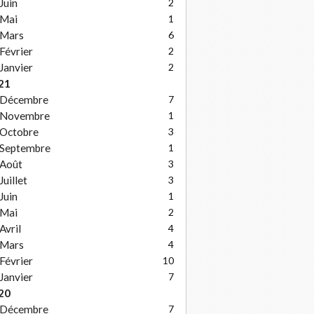
Juin
2
Mai
1
Mars
6
Février
2
Janvier
2
21
Décembre
7
Novembre
1
Octobre
3
Septembre
1
Août
3
Juillet
3
Juin
1
Mai
2
Avril
4
Mars
4
Février
10
Janvier
7
20
Décembre
7