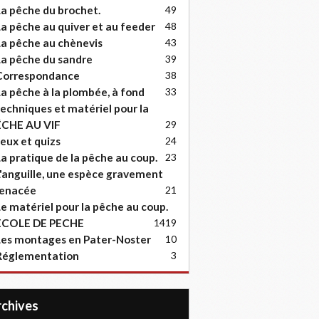
a pêche du brochet.
49
a pêche au quiver et au feeder
48
a pêche au chènevis
43
a pêche du sandre
39
Correspondance
38
a pêche à la plombée, à fond
33
echniques et matériel pour la
ËCHE AU VIF
29
eux et quizs
24
a pratique de la pêche au coup.
23
'anguille, une espèce gravement
enacée
21
e matériel pour la pêche au coup.
ECOLE DE PECHE
14
19
es montages en Pater-Noster
10
Réglementation
3
Archives