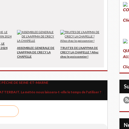
CO
Cli
 LE
 2024
ASSEMBLEE GENERALE DE
TRUITES DE L'AAPPMA DE
QU
L'AAPPMA DE CRECY LA
CRECY LA CHAPELLE ? Allez
AU
CHAPELLE
chez le poissonnier !
Cli
E PÊCHE DE SEINE-ET-MARNE
S
TTERBAIT. La météo nous laissera-t-elle le temps de l'utiliser ?