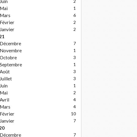
Juin
2
Mai
1
Mars
6
Février
2
Janvier
2
21
Décembre
7
Novembre
1
Octobre
3
Septembre
1
Août
3
Juillet
3
Juin
1
Mai
2
Avril
4
Mars
4
Février
10
Janvier
7
20
Décembre
7