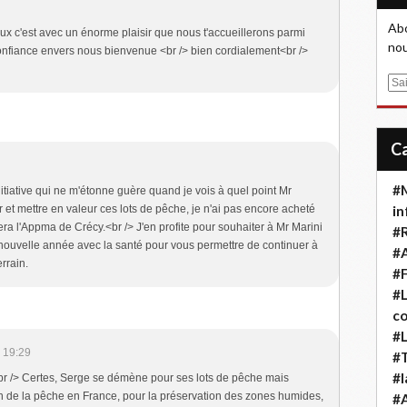
Abo
ux c'est avec un énorme plaisir que nous t'accueillerons parmi
nou
onfiance envers nous bienvenue <br /> bien cordialement<br />
E
m
a
i
l
#M
nitiative qui ne m'étonne guère quand je vois à quel point Mr
t mettre en valeur ces lots de pêche, je n'ai pas encore acheté
in
ra l'Appma de Crécy.<br /> J'en profite pour souhaiter à Mr Marini
#
nouvelle année avec la santé pour vous permettre de continuer à
#A
errain.
#F
#L
co
#L
 19:29
#T
#l
br /> Certes, Serge se démène pour ses lots de pêche mais
 de la pêche en France, pour la préservation des zones humides,
#