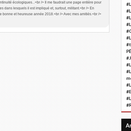
ntinuité écologiques...<br /> Il me faudrait une page entière pour
#L
 dans lesquels il est impliqué et, surtout, militant.<br /> En
#L
de bonne et heureuse année 2018.<br /> Avec mes amitiés.<br />
#L
#L
#
#L
#t
P
#J
#L
#L
m
#L
#
#L
#