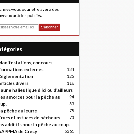
nnez-vous pour être averti des
veaux articles publiés.
Catégories
anifestations, concours,
formations externes
134
Règlementation
125
rticles divers
116
aune halieutique d'ici ou d'ailleurs
es amorces pour la pêche au
94
up.
83
a pêche au leurre
75
rucs et astuces de pêcheurs
73
as additifs pour la pêche au coup.
AAPPMA de Crécy
53
61