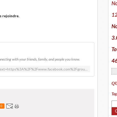
No
12
s rejoindre.
No
3.
To
necting with your friends, family, and people you know.
46
https://www.facebook.com/login/?next=https%3A%2F%2Fwww.facebook.com%2Fgroups%2F1804802549819125%2F
Q
Tap
0