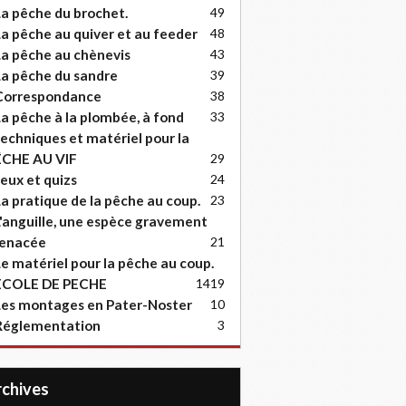
a pêche du brochet.
49
a pêche au quiver et au feeder
48
a pêche au chènevis
43
a pêche du sandre
39
Correspondance
38
a pêche à la plombée, à fond
33
echniques et matériel pour la
ËCHE AU VIF
29
eux et quizs
24
a pratique de la pêche au coup.
23
'anguille, une espèce gravement
enacée
21
e matériel pour la pêche au coup.
ECOLE DE PECHE
14
19
es montages en Pater-Noster
10
Réglementation
3
Archives