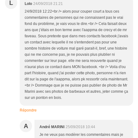
L
Lolo
24/09/2018 21:21
24/9/2018 12:22<br /> alors pour couper court a tous ces
commentaires de personnes qui ne connaissent pas le vrai
fond du problème, je vais vous le dire.<br /> Cela faisait deux
ans que j’étais en bon terme avec l'aappma de crecy et de mr
faveau. Sous pretexte que dans mes contacts facebook j'avais
un contact avec lequelle il ne s'entendent pas pour une
sombre histoire de voiture mal garé parait-il, bref, une histoire
qui ne me concerne pas, je ne pouvais plus plublier ni
commenter sur leur page. elle me sera reouverte quand je
n'aurai plus ce contact dans MON facebook. <br /> Voila d'ou
part l'histoire, quand j'ai poster cette photo, personne n'a rien
dit sur la page de l'aappma, alors pk ressortir cela maintenant.
<br /> Dommage que je ne puisse pas publier de photo de Mr
Marini avec ses photos de barbeaux et autres, jeter comme ça
sur un ponton en bois.
Répondre
A
André MARINI
25/09/2018 10:44
Je ne veux pas modérer les commentaires mais je