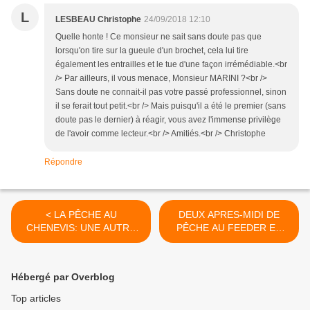
L
LESBEAU Christophe
24/09/2018 12:10
Quelle honte ! Ce monsieur ne sait sans doute pas que
lorsqu'on tire sur la gueule d'un brochet, cela lui tire
également les entrailles et le tue d'une façon irrémédiable.<br
/> Par ailleurs, il vous menace, Monsieur MARINI ?<br />
Sans doute ne connait-il pas votre passé professionnel, sinon
il se ferait tout petit.<br /> Mais puisqu'il a été le premier (sans
doute pas le dernier) à réagir, vous avez l'immense privilège
de l'avoir comme lecteur.<br /> Amitiés.<br /> Christophe
Répondre
< LA PÊCHE AU
DEUX APRES-MIDI DE
CHENEVIS: UNE AUTRE
PÊCHE AU FEEDER EN
METHODE POUR
MARNE. >
PREPARER LA GRAINE.
Hébergé par Overblog
Top articles