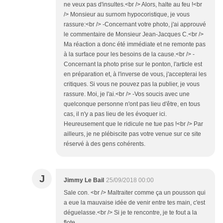
ne veux pas d'insultes.<br /> Alors, halte au feu !<br
/> Monsieur au surnom hypocoristique, je vous
rassure:<br /> -Concernant votre photo, j'ai approuvé
le commentaire de Monsieur Jean-Jacques C.<br />
Ma réaction a donc été immédiate et ne remonte pas
à la surface pour les besoins de la cause.<br /> -
Concernant la photo prise sur le ponton, l'article est
en préparation et, à l'inverse de vous, j'accepterai les
critiques. Si vous ne pouvez pas la publier, je vous
rassure. Moi, je l'ai.<br /> -Vos soucis avec une
quelconque personne n'ont pas lieu d'être, en tous
cas, il n'y a pas lieu de les évoquer ici.
Heureusement que le ridicule ne tue pas !<br /> Par
ailleurs, je ne plébiscite pas votre venue sur ce site
réservé à des gens cohérents.
J
Jimmy Le Bail
25/09/2018 00:00
Sale con. <br /> Maltraiter comme ça un pousson qui
a eue la mauvaise idée de venir entre tes main, c'est
déguelasse.<br /> Si je te rencontre, je te fout a la
flote.