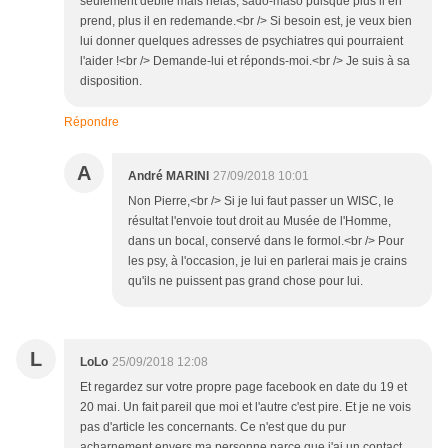
seulement débile mais hélas, sado-maso puisque plus il en
prend, plus il en redemande.<br /> Si besoin est, je veux bien
lui donner quelques adresses de psychiatres qui pourraient
l'aider !<br /> Demande-lui et réponds-moi.<br /> Je suis à sa
disposition.
Répondre
A
André MARINI
27/09/2018 10:01
Non Pierre,<br /> Si je lui faut passer un WISC, le
résultat l'envoie tout droit au Musée de l'Homme,
dans un bocal, conservé dans le formol.<br /> Pour
les psy, à l'occasion, je lui en parlerai mais je crains
qu'ils ne puissent pas grand chose pour lui.
L
LoLo
25/09/2018 12:08
Et regardez sur votre propre page facebook en date du 19 et
20 mai. Un fait pareil que moi et l'autre c'est pire. Et je ne vois
pas d'article les concernants. Ce n'est que du pur
acharnement envers ma personne parce que j'ai un contact