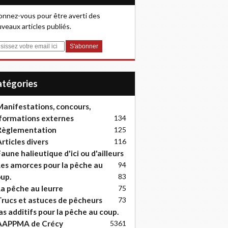
nnez-vous pour être averti des
veaux articles publiés.
Catégories
anifestations, concours,
formations externes
134
Règlementation
125
rticles divers
116
aune halieutique d'ici ou d'ailleurs
es amorces pour la pêche au
94
up.
83
a pêche au leurre
75
rucs et astuces de pêcheurs
73
as additifs pour la pêche au coup.
AAPPMA de Crécy
53
61