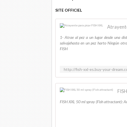
SITE OFFICIEL
Atrayente
1- Atrae al pez a un lugar desde una dis
salvajehasta en un pez harto Ningún o
FISH
http://fish-xxl-es.buy-your-drea
FISH
FISH XXL 50 ml spray (Fish attractant): Am