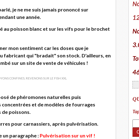
No
parlé, je ne me suis jamais prononcé sur
12
 pendant une année.
é au poisson blanc et sur les vifs pour le brochet
No
3.
nner mon sentiment car les doses que je
fabricant qui "bradait" son stock. D'ailleurs, en
To
tombé sur un site de vente de véhicules !
46
mposé de phéromones naturelles puis
Q
les concentrées et de modèles de fourrages
Tap
s de poissons.
leurres pour carnassiers, après pulvérisation.
e un paragraphe :
Pulvérisation sur un vif !