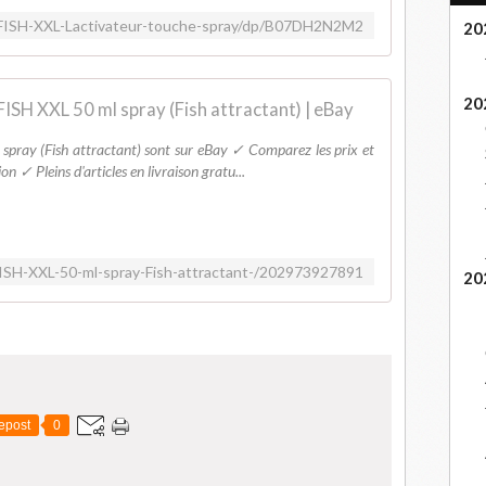
/FISH-XXL-Lactivateur-touche-spray/dp/B07DH2N2M2
20
20
FISH XXL 50 ml spray (Fish attractant) | eBay
 spray (Fish attractant) sont sur eBay ✓ Comparez les prix et
ion ✓ Pleins d'articles en livraison gratu...
FISH-XXL-50-ml-spray-Fish-attractant-/202973927891
20
epost
0