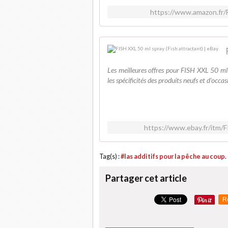
https://www.amazon.fr
Les meilleures offres pour FISH XXL 50 ml
les spécificités des produits neufs et d'occas
https://www.ebay.fr/itm/
Tag(s) :
#las additifs pour la pêche au coup.
Partager cet article
R