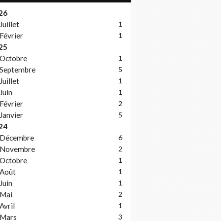
26
Juillet
1
Février
1
25
Octobre
1
Septembre
5
Juillet
1
Juin
1
Février
2
Janvier
5
24
Décembre
6
Novembre
2
Octobre
1
Août
1
Juin
1
Mai
2
Avril
1
Mars
3