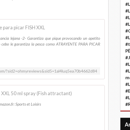
#L
#L
#L
#L
 para picar FISH XXL
#
#L
tancia lejana -2- Garantiza que pique provocando un apetito
tro cebo le garantiza la pesca como ATRAYENTE PARA PICAR
#t
P
#J
#L
#L
m.com/?sid2=ohmyreviews&sid5=1al4luq5ea70b4662d84
m
#L
#
 XXL 50 ml spray (Fish attractant)
#L
azon.fr: Sports et Loisirs
#