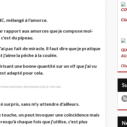
CO
C, mélangé à l'amorce.
Cli
par rapport aux amorces que je compose moi-
c'est du pipeau.
'ai pas fait de miracle. Il faut dire que je pratique
QU
 j'aime la pêche à la coulée.
AU
érisant une bonne quantité sur un vif que j'ai vu
Cli
 est adapté pour cela.
S
té surpris, sans m'y attendre d'ailleurs.
sse touche, on peut invoquer une coïncidence mais
esqu'à chaque fois que j'utilise, c'est plus