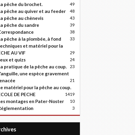
a pêche du brochet.
49
a pêche au quiver et au feeder
48
a pêche au chènevis
43
a pêche du sandre
39
Correspondance
38
a pêche à la plombée, à fond
33
echniques et matériel pour la
ËCHE AU VIF
29
eux et quizs
24
a pratique de la pêche au coup.
23
'anguille, une espèce gravement
enacée
21
e matériel pour la pêche au coup.
ECOLE DE PECHE
14
19
es montages en Pater-Noster
10
Réglementation
3
Archives