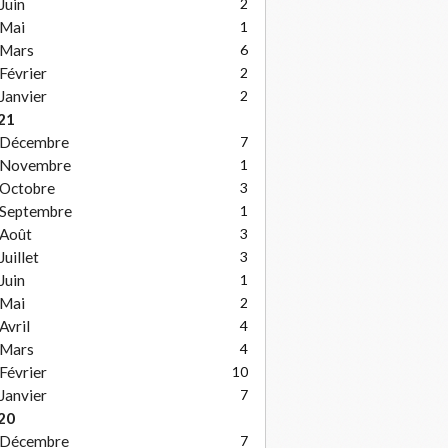
Juin
2
Mai
1
Mars
6
Février
2
Janvier
2
21
Décembre
7
Novembre
1
Octobre
3
Septembre
1
Août
3
Juillet
3
Juin
1
Mai
2
Avril
4
Mars
4
Février
10
Janvier
7
20
Décembre
7