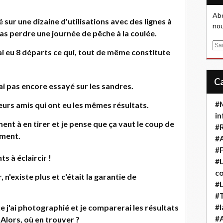
Abo
é sur une dizaine d'utilisations avec des lignes à
nou
pas perdre une journée de pêche à la coulée.
E
j'ai eu 8 départs ce qui, tout de même constitute
m
a
i
ai pas encore essayé sur les sandres.
l
#M
eurs amis qui ont eu les mêmes résultats.
in
ent à en tirer et je pense que ça vaut le coup de
#
mment.
#A
#F
 à éclaircir !
#L
co
n'existe plus et c'était la garantie de
#L
#T
ue j'ai photographié et je comparerai les résultats
#l
#
 Alors, où en trouver ?