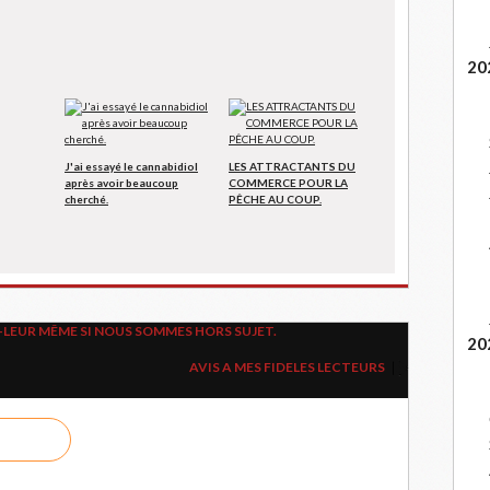
20
J'ai essayé le cannabidiol
LES ATTRACTANTS DU
après avoir beaucoup
COMMERCE POUR LA
cherché.
PÊCHE AU COUP.
LEUR MÊME SI NOUS SOMMES HORS SUJET.
20
AVIS A MES FIDELES LECTEURS