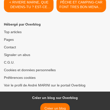
< RIVIERE MARNE, QUE
PÊCHE ET CAMPING-CAR
DEVIENS-TU ? EST-CE
FONT TRES BON MENAGE
POUR TOI AUSSI, LE
! TOUR D'HORIZON DES
SILURE MAUDIT ?
SPOTS REPUTES >
Hébergé par Overblog
Top articles
Pages
Contact
Signaler un abus
C.G.U.
Cookies et données personnelles
Préférences cookies
Voir le profil de André MARINI sur le portail Overblog
Créer un blog sur Overblog
Créer un blog