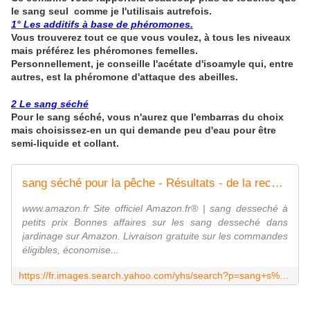
le sang seul comme je l'utilisais autrefois.
1° Les additifs à base de phéromones.
Vous trouverez tout ce que vous voulez, à tous les niveaux
mais préférez les phéromones femelles.
Personnellement, je conseille l'acétate d'isoamyle qui, entre
autres, est la phéromone d'attaque des abeilles.
2 Le sang séché
Pour le sang séché, vous n'aurez que l'embarras du choix
mais choisissez-en un qui demande peu d'eau pour être
semi-liquide et collant.
sang séché pour la pêche - Résultats - de la recherche d'images
www.amazon.fr Site officiel Amazon.fr® | sang desseché à
petits prix Bonnes affaires sur les sang desseché dans
jardinage sur Amazon. Livraison gratuite sur les commandes
éligibles, économise...
https://fr.images.search.yahoo.com/yhs/search?p=sang+s%C3%A9ch%C3%A9+pour+la+p%C3%AAche&type=Y23_F163_212979_070121&hsimp=yhs-001&hspart=trp&ei=UTF-8&fr=yhs-trp-001