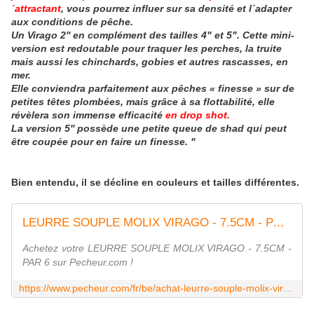
´attractant
, vous pourrez influer sur sa densité et l´adapter
aux conditions de pêche.
Un Virago 2'' en complément des tailles 4" et 5". Cette mini-
version est redoutable pour traquer les perches, la truite
mais aussi les chinchards, gobies et autres rascasses, en
mer.
Elle conviendra parfaitement aux pêches « finesse » sur de
petites têtes plombées, mais grâce à sa flottabilité, elle
révèlera son immense efficacité
en drop shot.
La version 5'' possède une petite queue de shad qui peut
être coupée pour en faire un finesse. "
Bien entendu, il se décline en couleurs et tailles différentes.
LEURRE SOUPLE MOLIX VIRAGO - 7.5CM - PAR 6
Achetez votre LEURRE SOUPLE MOLIX VIRAGO - 7.5CM -
PAR 6 sur Pecheur.com !
https://www.pecheur.com/fr/be/achat-leurre-souple-molix-virago-75cm-par-6-139502.html