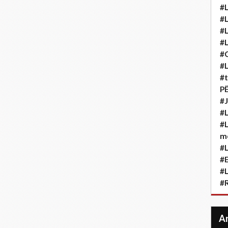
#L
#L
#L
#L
#
#L
#t
P
#J
#L
#L
m
#L
#
#L
#