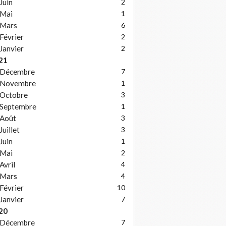
Juin
2
Mai
1
Mars
6
Février
2
Janvier
2
21
Décembre
7
Novembre
1
Octobre
3
Septembre
1
Août
3
Juillet
3
Juin
1
Mai
2
Avril
4
Mars
4
Février
10
Janvier
7
20
Décembre
7