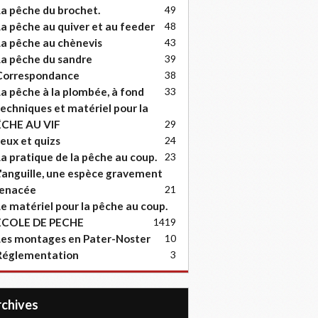
a pêche du brochet.
49
a pêche au quiver et au feeder
48
a pêche au chènevis
43
a pêche du sandre
39
Correspondance
38
a pêche à la plombée, à fond
33
echniques et matériel pour la
ËCHE AU VIF
29
eux et quizs
24
a pratique de la pêche au coup.
23
'anguille, une espèce gravement
enacée
21
e matériel pour la pêche au coup.
ECOLE DE PECHE
14
19
es montages en Pater-Noster
10
Réglementation
3
Archives