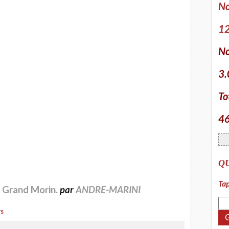
No
12
No
3.
To
46
Q
Tap
 Grand Morin.
par
ANDRE-MARINI
rs