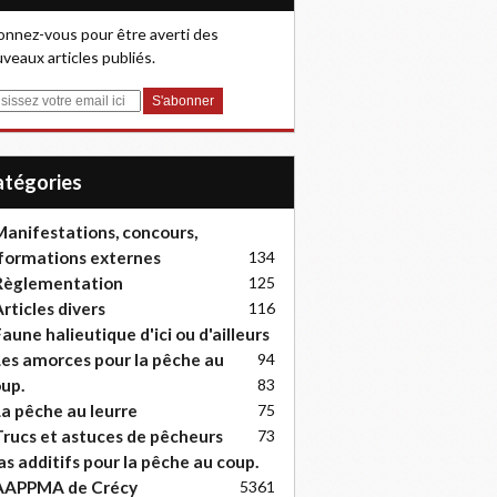
nnez-vous pour être averti des
veaux articles publiés.
Catégories
anifestations, concours,
formations externes
134
Règlementation
125
rticles divers
116
aune halieutique d'ici ou d'ailleurs
es amorces pour la pêche au
94
up.
83
a pêche au leurre
75
rucs et astuces de pêcheurs
73
as additifs pour la pêche au coup.
AAPPMA de Crécy
53
61