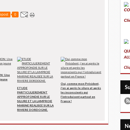
CO
epost
0
Cli
QU
AU
Cli
N: Une
 jeune
Oui, comme mon Président,
S
ETUDE
j'en ai après le silure et après
PARTICULIEREMENT
les inconscients qui
APPROFONDIE SUR LE
l'introduisent partout en
SILURE ET LA LAMPROIE
France !
MARINE REALISEE SUR LA
RIVIERE DORDOGNE.