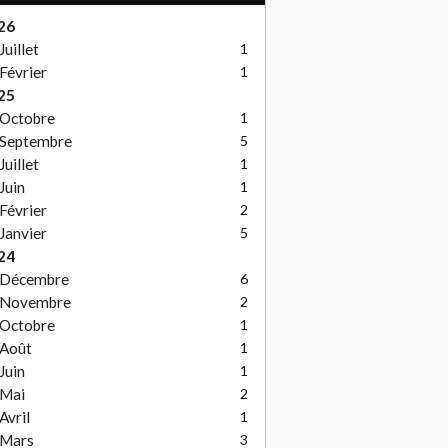
26
Juillet
1
Février
1
25
Octobre
1
Septembre
5
Juillet
1
Juin
1
Février
2
Janvier
5
24
Décembre
6
Novembre
2
Octobre
1
Août
1
Juin
1
Mai
2
Avril
1
Mars
3