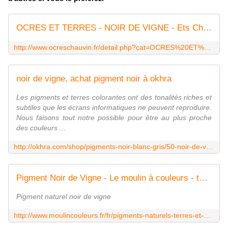
OCRES ET TERRES - NOIR DE VIGNE - Ets Chauvin, peintures et ocres
http://www.ocreschauvin.fr/detail.php?cat=OCRES%20ET%20TERRES&ref=PNV250&PHPSESSID=33d108fd0d268ddf1700078fbc3ff32b
noir de vigne, achat pigment noir à okhra
Les pigments et terres colorantes ont des tonalités riches et
subtiles que les écrans informatiques ne peuvent reproduire.
Nous faisons tout notre possible pour être au plus proche
des couleurs ...
http://okhra.com/shop/pigments-noir-blanc-gris/50-noir-de-vigne.html
Pigment Noir de Vigne - Le moulin à couleurs - terres colorantes, pigments naturels, ocres et pigments
Pigment naturel noir de vigne
http://www.moulincouleurs.fr/fr/pigments-naturels-terres-et-ocres/19-noir-de-vigne-1136.html