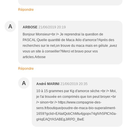
Répondre
A
ARBOSE
21/06/2019 20:19
Bonjour Monsieur<br /> Je reprendrai la question de
PASCAL:Quelle quantité de Maca /kilo d'amorce?Après des
recherches sur le net,on trouve du maca mais en gélule ,avez
vous un site à conseiller?Merci et bravo pour vos
articles.Arbose
Répondre
A
André MARINI
21/06/2019 20:35
10 à 15 grammes par Kg d'amorce sèche.<br /> Moi,
je l'ai trouvée en comprimés que lon peut broyer.<br
/> sinon<br /> https://www.compagnie-des-
sens.fr/boutique/poudre-de-maca-bio-superaliment-
1659?gclid=EAIaIQobChMIu4jgopv74gIVh5PtCh0a-
gHqEAQYASABEgJiRPD_BwE