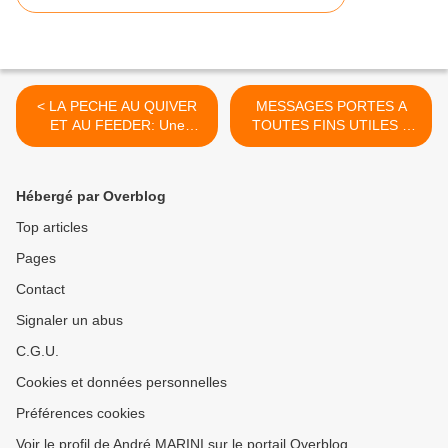
< LA PECHE AU QUIVER
MESSAGES PORTES A
ET AU FEEDER: Une
TOUTES FINS UTILES A
nouvelle génération qui
LA CONNAISSANCE DE
apparaît sur le marché.
MES AMIS LECTEURS >
Hébergé par Overblog
Top articles
Pages
Contact
Signaler un abus
C.G.U.
Cookies et données personnelles
Préférences cookies
Voir le profil de André MARINI sur le portail Overblog