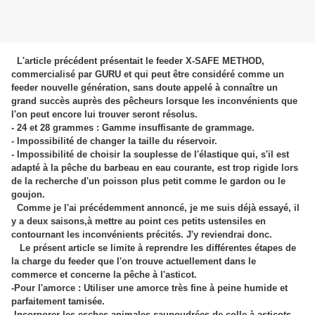
L'article précédent présentait le feeder X-SAFE METHOD,
commercialisé par GURU et qui peut être considéré comme un
feeder nouvelle génération, sans doute appelé à connaître un
grand succès auprès des pêcheurs lorsque les inconvénients que
l'on peut encore lui trouver seront résolus.
- 24 et 28 grammes : Gamme insuffisante de grammage.
- Impossibilité de changer la taille du réservoir.
- Impossibilité de choisir la souplesse de l'élastique qui, s'il est
adapté à la pêche du barbeau en eau courante, est trop rigide lors
de la recherche d'un poisson plus petit comme le gardon ou le
goujon.
Comme je l'ai précédemment annoncé, je me suis déjà essayé, il
y a deux saisons,à mettre au point ces petits ustensiles en
contournant les inconvénients précités. J'y reviendrai donc.
Le présent article se limite à reprendre les différentes étapes de
la charge du feeder que l'on trouve
actuellement dans le
commerce et concerne la pêche à l'asticot.
-Pour l'amorce : Utiliser une amorce très fine à peine humide et
parfaitement tamisée.
-Incorporer les esches animales saupoudrées de colle à asticots.