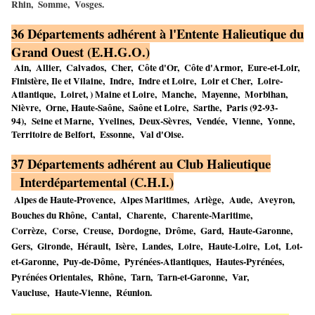
Rhin, Somme, Vosges.
36 Départements adhérent à l'Entente Halieutique du
Grand Ouest (E.H.G.O.)
Ain, Allier, Calvados, Cher, Côte d'Or, Côte d'Armor, Eure-et-Loir,
Finistère, Ile et Vilaine, Indre, Indre et Loire, Loir et Cher, Loire-
Atlantique, Loiret, ) Maine et Loire, Manche, Mayenne, Morbihan,
Nièvre, Orne, Haute-Saône, Saône et Loire, Sarthe, Paris (92-93-
94), Seine et Marne, Yvelines, Deux-Sèvres, Vendée, Vienne, Yonne,
Territoire de Belfort, Essonne, Val d'Oise.
37 Départements a
dhérent au Club Halieutique
Interdépartemental (C.H.I.)
Alpes de Haute-Provence, Alpes Maritimes, Ariège, Aude, Aveyron,
Bouches du Rhône, Cantal,
Charente, Charente-Maritime,
Corrèze, Corse, Creuse, Dordogne, Drôme, Gard, Haute-Garonne,
Gers, Gironde, Hérault, Isère, Landes, Loire, Haute-Loire, Lot, Lot-
et-Garonne, Puy-de-Dôme, Pyrénées-Atlantiques, Hautes-Pyrénées,
Pyrénées Orientales, Rhône, Tarn, Tarn-et-Garonne, Var,
Vaucluse, Haute-Vienne, Réunion.