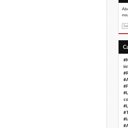
Abo
nou
E
m
a
i
l
#M
in
#
#A
#F
#L
co
#L
#T
#l
#