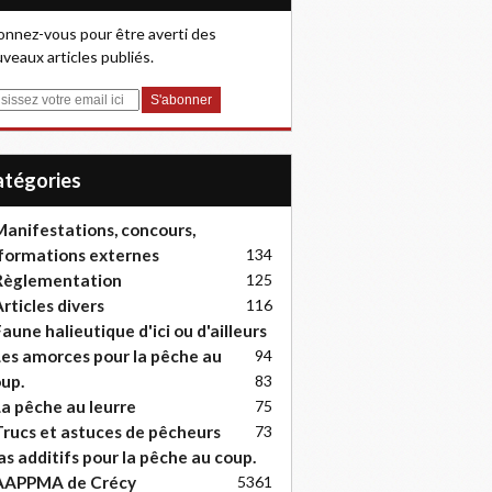
nnez-vous pour être averti des
veaux articles publiés.
Catégories
anifestations, concours,
formations externes
134
Règlementation
125
rticles divers
116
aune halieutique d'ici ou d'ailleurs
es amorces pour la pêche au
94
up.
83
a pêche au leurre
75
rucs et astuces de pêcheurs
73
as additifs pour la pêche au coup.
AAPPMA de Crécy
53
61