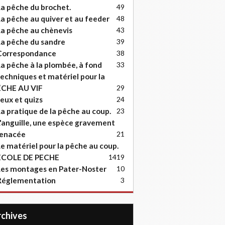
a pêche du brochet.
49
a pêche au quiver et au feeder
48
a pêche au chènevis
43
a pêche du sandre
39
Correspondance
38
a pêche à la plombée, à fond
33
echniques et matériel pour la
ËCHE AU VIF
29
eux et quizs
24
a pratique de la pêche au coup.
23
'anguille, une espèce gravement
enacée
21
e matériel pour la pêche au coup.
ECOLE DE PECHE
14
19
es montages en Pater-Noster
10
Réglementation
3
Archives