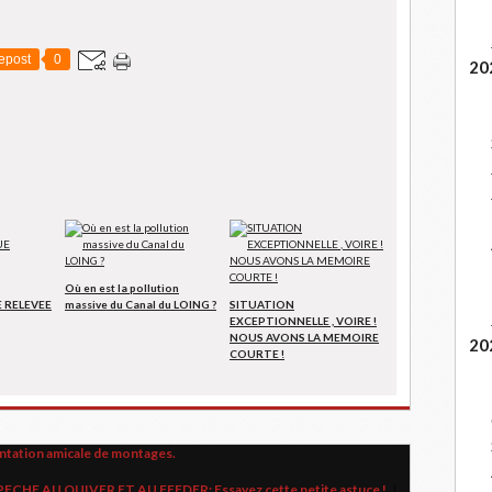
epost
0
20
Où en est la pollution
 RELEVEE
massive du Canal du LOING ?
SITUATION
EXCEPTIONNELLE , VOIRE !
NOUS AVONS LA MEMOIRE
20
COURTE !
ation amicale de montages.
PECHE AU QUIVER ET AU FEEDER: Essayez cette petite astuce !