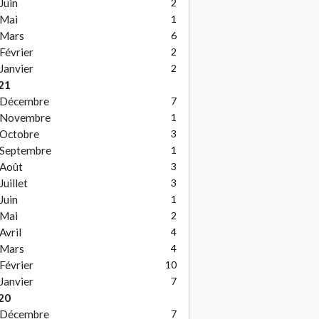
Juin
2
Mai
1
Mars
6
Février
2
Janvier
2
21
Décembre
7
Novembre
1
Octobre
3
Septembre
1
Août
3
Juillet
3
Juin
1
Mai
2
Avril
4
Mars
4
Février
10
Janvier
7
20
Décembre
7