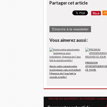
Partager cet article
R
S'inscrire à la newsletter
Vous aimerez aussi :
PRESSION
Après cette catastrophe
ATMOSPHERIQUE
écologique sans précédent,
CE JOUR.
l'Agence de l'eau fait la
sourde oreille !
PECHE AU QUIVER ET AU FEEDER : Confront