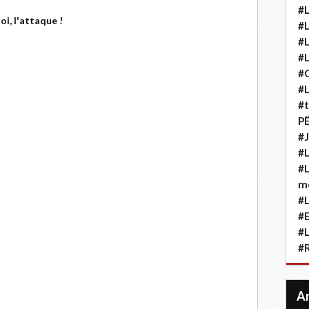
#L
oi, l'attaque !
#L
#L
#L
#
#L
#t
P
#J
#L
#L
m
#L
#
#L
#