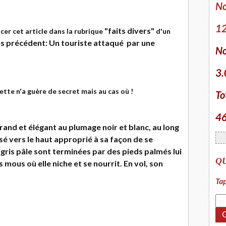
No
12
"faits divers"
cer cet article dans la rubrique
d'un
ns précédent: Un touriste attaqué par une
No
3.
tte n'a guère de secret mais au cas où !
To
46
rand et élégant au plumage noir et blanc, au long
é vers le haut approprié à sa façon de se
 gris pâle sont terminées par des pieds palmés lui
Q
 mous où elle niche et se nourrit. En vol, son
Tap