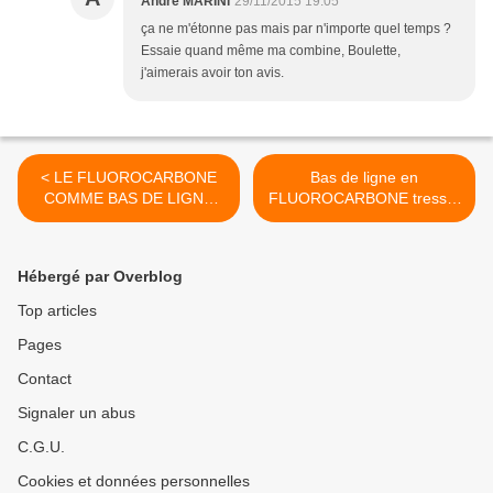
André MARINI
29/11/2015 19:05
ça ne m'étonne pas mais par n'importe quel temps ?
Essaie quand même ma combine, Boulette,
j'aimerais avoir ton avis.
< LE FLUOROCARBONE
Bas de ligne en
COMME BAS DE LIGNE
FLUOROCARBONE tressé,
MAIS PAS N'IMPORTE
résistance à la rupture et à
LEQUEL.
l'abrasion. >
Hébergé par Overblog
Top articles
Pages
Contact
Signaler un abus
C.G.U.
Cookies et données personnelles